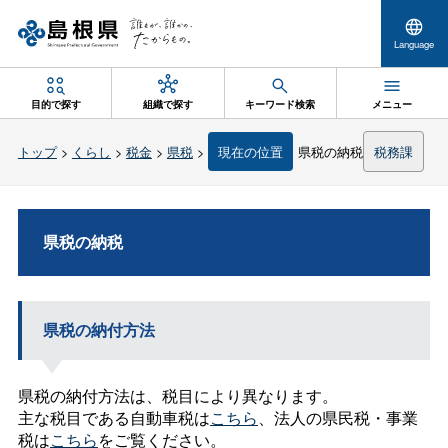
Language
目的で探す
組織で探す
キーワード検索
メニュー
トップ
>
くらし
>
税金
>
県税
>
現在の位置
県税の納税
税務課
県税の納税
県税の納付方法
県税の納付方法は、税目により異なります。
主な税目である自動車税は
こちら
、法人の県民税・事業
税は
こちら
をご覧ください。