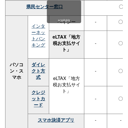
県民センター窓口
〇
scrollable
ペイジー
-
〇
インタ
ーネッ
eLTAX「地方
トバン
税お支払サイ
-
〇
キング
ト」
パソコ
ダイレ
ン・ス
クト方
-
〇
マホ
式
eLTAX「地方
税お支払サイ
ト」
クレジ
ットカ
-
〇
ード
スマホ決済アプリ
-
-