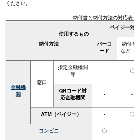
ください。
納付書と納付方法の対応表
ペイジー対応
使用するもの
納付方法
バーコ
納付番
ード
など（※
指定金融機関
〇
等
窓口
金融機
QRコード対
関
-
-
応金融機関
ATM（ペイジー）
-
〇
コンビニ
〇
-