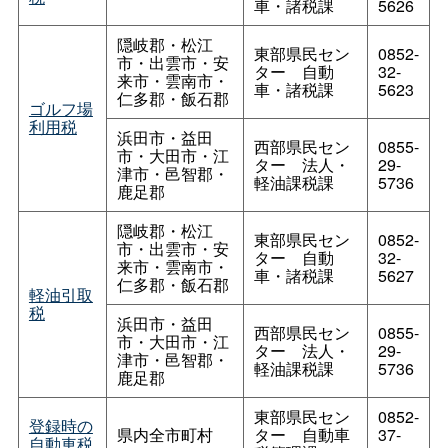
車・諸税課
5626
隠岐郡・松江
東部県民セン
0852-
市・出雲市・安
タ
ー
自動
32-
来市・雲南市・
車・諸税課
5623
仁多郡・飯石郡
ゴルフ場
利用税
浜田市・益田
西部県民セン
0855-
市・大田市・江
タ
ー
法人・
29-
津市・邑智郡・
軽油課税課
5736
鹿足郡
隠岐郡・松江
東部県民セン
0852-
市・出雲市・安
タ
ー
自動
32-
来市・雲南市・
車・諸税課
5627
仁多郡・飯石郡
軽油引取
税
浜田市・益田
西部県民セン
0855-
市・大田市・江
タ
ー
法人・
29-
津市・邑智郡・
軽油課税課
5736
鹿足郡
東部県民セン
0852-
登録時の
県内全市町村
タ
ー
自動車
37-
自動車税