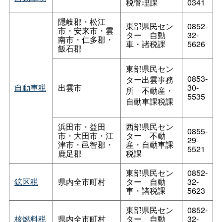
税管理課
0341
隠岐郡・松江
東部県民セン
0852-
市・安来市・雲
タ
ー
自動
32-
南市・仁多郡・
車・諸税課
5626
飯石郡
東部県民セン
0853-
ター出雲事務
自動車税
出雲市
30-
所
不動産・
5535
自動車課税課
浜田市・益田
西部県民セン
0855-
市・大田市・江
タ
ー
不動
29-
津市・邑智郡・
産・自動車課
5521
鹿足郡
税課
東部県民セン
0852-
鉱区税
県内全市町村
タ
ー
自動
32-
車・諸税課
5623
東部県民セン
0852-
核燃料税
県内全市町村
タ
ー
自動
32-