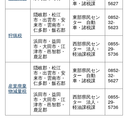
車・諸税課
5627
隠岐郡・松江
東部県民セン
0852-
市・出雲市・安
タ
ー
自動
32-
来市・雲南市・
車・諸税課
5623
仁多郡・飯石郡
狩猟税
浜田市・益田
西部県民セン
0855-
市・大田市・江
タ
ー
法人・
29-
津市・邑智郡・
軽油課税課
5736
鹿足郡
隠岐郡・松江
東部県民セン
0852-
市・出雲市・安
タ
ー
自動
32-
来市・雲南市・
車・諸税課
5627
仁多郡・飯石郡
産業廃棄
物減量税
浜田市・益田
西部県民セン
0855-
市・大田市・江
タ
ー
法人・
29-
津市・邑智郡・
軽油課税課
5736
鹿足郡