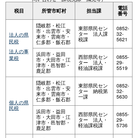
電話
税目
所管市町村
担当課
番号
隠岐郡・松江
東部県民セン
0852-
市・出雲市・安
タ
ー
法人課
32-
法人の県
来市・雲南市・
税課
5621
民税
仁多郡・飯石郡
法人の事
浜田市・益田
西部県民セン
0855-
業税
市・大田市・江
タ
ー
法人・
29-
津市・邑智郡・
軽油課税課
5519
鹿足郡
隠岐郡・松江
東部県民セン
0852-
市・出雲市・安
タ
ー
納税第
32-
来市・雲南市・
一課
5630
仁多郡・飯石郡
個人の県
民税
浜田市・益田
西部県民セン
0855-
市・大田市・江
タ
ー
法人・
29-
津市・邑智郡・
軽油課税課
5736
鹿足郡