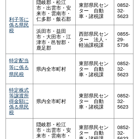
隠岐郡・松江
東部県民セン
0852-
市・出雲市・安
タ
ー
自動
32-
来市・雲南市・
車・諸税課
5623
仁多郡・飯石郡
利子等に
係る県民
税
浜田市・益田
西部県民セン
0855-
市・大田市・江
タ
ー
法人・
29-
津市・邑智郡・
軽油課税課
5736
鹿足郡
特定配当
東部県民セン
0852-
等に係る
県内全市町村
タ
ー
自動
32-
県民税
車・諸税課
5623
特定株式
等譲渡所
東部県民セン
0852-
得金額に
県内全市町村
タ
ー
自動
32-
係る県民
車・諸税課
5623
税
隠岐郡・松江
東部県民セン
0852-
市・出雲市・安
タ
ー
自動
32-
来市・雲南市・
車・諸税課
5623