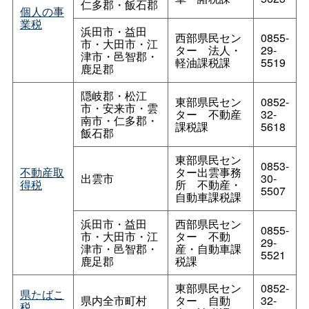
仁多郡・飯石郡
個人の事
業税
浜田市・益田
西部県民セン
0855-
市・大田市・江
タ
ー
法人・
29-
津市・邑智郡・
軽油課税課
5519
鹿足郡
隠岐郡・松江
東部県民セン
0852-
市・安来市・雲
タ
ー
不動産
32-
南市・仁多郡・
課税課
5618
飯石郡
東部県民セン
0853-
不動産取
ター出雲事務
出雲市
30-
得税
所
不動産・
5507
自動車課税課
浜田市・益田
西部県民セン
0855-
市・大田市・江
タ
ー
不動
29-
津市・邑智郡・
産・自動車課
5521
鹿足郡
税課
東部県民セン
0852-
県たばこ
県内全市町村
タ
ー
自動
32-
税