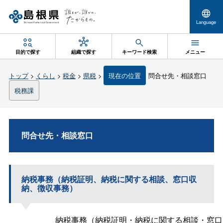
Language
目的で探す
組織で探す
キーワード検索
メニュー
トップ
>
くらし
>
税金
>
県税
>
現在の位置
問合せ先・相談窓口
税務課
問合せ先・相談窓口
納税事務（納税証明、納税に関する相談、窓口収
納、徴収事務）
納税事務（納税証明・納税に関する相談・窓口