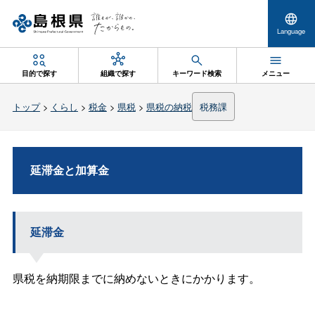
Language
目的で探す
組織で探す
キーワード検索
メニュー
トップ
>
くらし
>
税金
>
県税
>
県税の納税
税務課
延滞金と加算金
延滞金
県税を納期限までに納めないときにかかります。