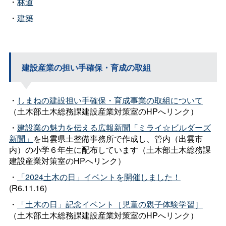
・
林道
・
建築
建設産業の担い手確保・育成の取組
・
しまねの建設担い手確保・育成事業の取組について
（土木部土木総務課建設産業対策室のHPへリンク）
・
建設業の魅力を伝える広報新聞「ミライ☆ビルダーズ
新聞」
を出雲県土整備事務所で作成し、管内（出雲市
内）の小学６年生に配布しています（土木部土木総務課
建設産業対策室のHPへリンク）
・
「2024土木の日」イベントを開催しました！
(R6.11.16)
・
「土木の日」記念イベント［児童の親子体験学習］
（土木部土木総務課建設産業対策室のHPへリンク）