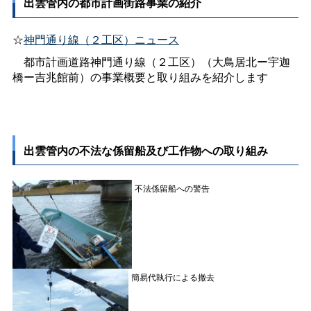
出雲管内の都市計画街路事業の紹介
☆
神門通り線（２工区）ニュース
都市計画道路神門通り線（２工区）（大鳥居北ー宇迦
橋ー吉兆館前）の事業概要と取り組みを紹介します
出雲管内の不法な係留船及び工作物への取り組み
不法係留船への警告
簡易代執行による撤去