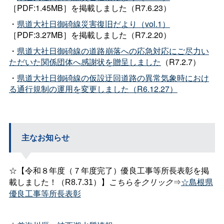
［PDF:1.45MB］を掲載しました（R7.6.23）
・
県道大社日御碕線災害復旧だより（vol.1）
［PDF:3.27MB］を掲載しました（R7.2.20）
・
県道大社日御碕線の道路崩落への応急対応にご尽力い
ただいた関係団体へ感謝状を贈呈しました
（R7.2.7）
・
県道大社日御碕線の仮設迂回道路の異常気象時におけ
る通行規制の運用を変更しました（R6.12.27）
主なお知らせ
☆【令和８年度（７年度完了）優良工事等所長表彰を掲
こちらをクリック
⇒
☆島根県
載しました！（R8.7.31）】
優良工事等所長表彰