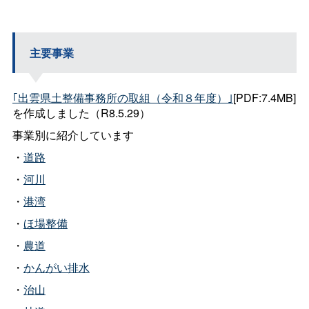
主要事業
｢出雲県土整備事務所の取組（令和８年度）｣
[PDF:7.4MB]
を作成しました（R8.5.29）
事業別に紹介しています
・
道路
・
河川
・
港湾
・
ほ場整備
・
農道
・
かんがい排水
・
治山