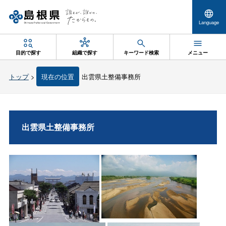
Language
目的で探す
組織で探す
キーワード検索
メニュー
トップ
>
現在の位置
出雲県土整備事務所
出雲県土整備事務所