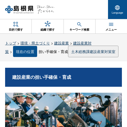
Language
目的で探す
組織で探す
キーワード検索
メニュー
トップ
>
環境・県土づくり
>
建設産業
>
建設産業対
策
>
現在の位置
担い手確保・育成
土木総務課建設産業対策室
建設産業の担い手確保・育成