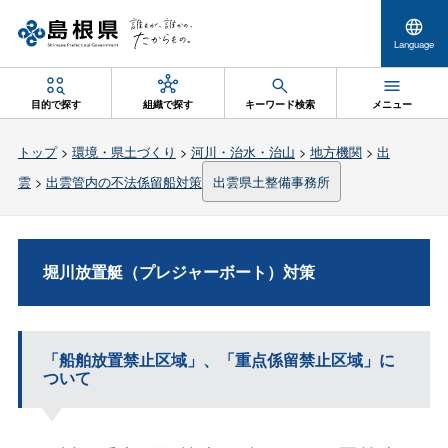
Language
目的で探す
組織で探す
キーワード検索
メニュー
トップ
>
環境・県土づくり
>
河川・治水・治山
>
地方機関
>
出
雲
>
出雲管内の不法係留船対策
出雲県土整備事務所
堀川放置艇（プレジャーボート）対策
「船舶放置禁止区域」、「重点係留禁止区域」に
ついて