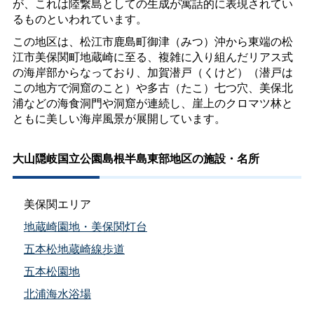
が、これは陸繋島としての生成が寓話的に表現されてい
るものといわれています。
この地区は、松江市鹿島町御津（みつ）沖から東端の松
江市美保関町地蔵崎に至る、複雑に入り組んだリアス式
の海岸部からなっており、加賀潜戸（くけど）（潜戸は
この地方で洞窟のこと）や多古（たこ）七つ穴、美保北
浦などの海食洞門や洞窟が連続し、崖上のクロマツ林と
ともに美しい海岸風景が展開しています。
大山隠岐国立公園島根半島東部地区の施設・名所
美保関エリア
地蔵崎園地・美保関灯台
五本松地蔵崎線歩道
五本松園地
北浦海水浴場