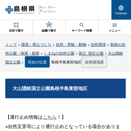
Language
目的で探す
組織で探す
キーワード検索
メニュー
トップ
>
環境・県土づくり
>
自然・景観・動物
>
自然環境
>
島根の自
然公園・保護・観察
>
しまねの自然公園
>
国立_国定公園
>
大山隠岐
国立公園
>
現在の位置
島根半島東部地区
自然環境課
大山隠岐国立公園島根半島東部地区
【通行止め情報は
こちら
！】
※自然災害等により通行止めとなっている場合がありま