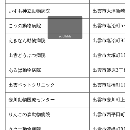
いずも神立動物病院
出雲市大津新崎町1
こうの動物病院
出雲市塩冶町533
scrollable
えきなん動物病院
出雲市塩冶町959
出雲どうぶつ病院
出雲市大塚町114
あるぱ動物病院
出雲市姫原3丁目7
出雲ペットクリニック
出雲市渡橋町110
斐川動物医療センター
出雲市斐川町上直江
りんごの森動物病院
出雲市西平田町4
ククナ動物病院
出雲市渡橋町819