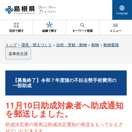
Language
目的で探す
組織で探す
キーワード検索
メニュー
トップ
>
環境・県土づくり
>
自然・景観・動物
>
動物
>
動物愛護
薬事衛生課
【募集終了】令和７年度猫の不妊去勢手術費用の
一部助成
11月10日助成対象者へ助成通知
を郵送しました。
助成決定者の発表は助成決定通知の発送をもってかえさ
せていただきます。