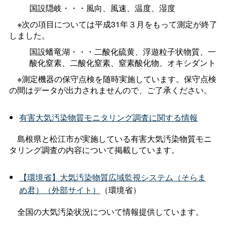
国設隠岐・・・風向、風速、温度、湿度
※次の項目については平成31年３月をもって測定が終了
しました。
国設蟠竜湖・・・二酸化硫黄、浮遊粒子状物質、一
酸化窒素、二酸化窒素、窒素酸化物、オキシダント
※測定機器の保守点検を随時実施しています。保守点検
の間はデータが出力されませんので、ご了承ください。
有害大気汚染物質モニタリング調査に関する情報
島根県と松江市が実施している有害大気汚染物質モニ
タリング調査の内容について掲載しています。
【環境省】大気汚染物質広域監視システム（そらま
め君）（外部サイト）
（環境省）
全国の大気汚染状況について情報提供しています。