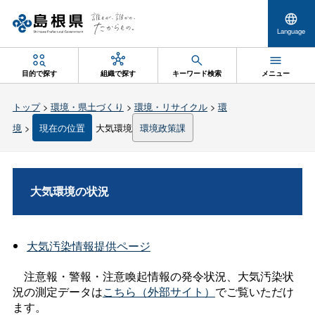
Language
目的で探す
組織で探す
キーワード検索
メニュー
トップ
>
環境・県土づくり
>
環境・リサイクル
>
環
境
>
現在の位置
大気環境
環境政策課
大気環境の状況
大気汚染情報提供ページ
注意報・警報・注意喚起情報の発令状況、大気汚染状
況の測定データは
こちら（外部サイト）
でご覧いただけ
ます。