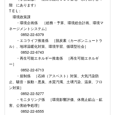
階 にあります）
T E L：
環境政策課
・環境企画係 ［総務・予算、環境総合計画、環境マ
ネージメントシステム］
0852-22-6379
・エコライフ推進係 ［脱炭素（カーボンニュートラ
ル）、地球温暖化対策、環境学習、循環型社会］
0852-22-6743
・再生可能エネルギー推進係 ［再生可能エネルギ
ー］
0852-22-6713
・規制係 ［石綿（アスベスト）対策、大気汚染防
止、騒音・振動・悪臭、水質汚濁、土壌汚染、温泉、フロ
ン対策］
0852-22-5277
・モニタリング係 ［環境影響評価、休廃止鉱山・鉱
害、公害紛争処理］
0852-22-6555