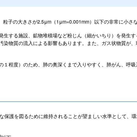
粒子の大きさが2.5μm（1μm=0.001mm）以下の非常に小
発生する施設、鉱物堆積場など粉じん（細かいちり）を発生す
汚染物質の流入による影響もあります。また、ガス状物質が、
0分の１程度）のため、肺の奥深くまで入りやすく、肺がん、呼
切な保護を図るために維持されることが望ましい水準として、環
3