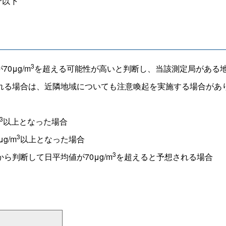
以下
3
0μg/m
を超える可能性が高いと判断し、当該測定局がある
れる場合は、近隣地域についても注意喚起を実施する場合があ
3
以上となった場合
3
g/m
以上となった場合
3
判断して日平均値が70μg/m
を超えると予想される場合