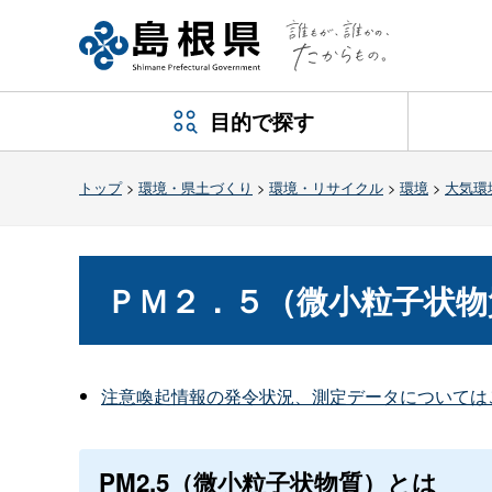
目的で探す
トップ
>
環境・県土づくり
>
環境・リサイクル
>
環境
>
大気環
ＰＭ２．５（微小粒子状物
注意喚起情報の発令状況、測定データについては
PM2.5（微小粒子状物質）とは