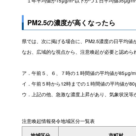
１年平均値が15μg/m
以下かつ１日平均値35μg/m
PM2.5の濃度が高くなったら
県では、次に掲げる場合に、PM2.5濃度の日平均値が7
なお、広域的な視点から、注意喚起が必要と認めら
ア．午前５、６、７時の１時間値の平均値が85μg/m
イ．午前５時から12時までの１時間値の平均値が80μ
ウ．上記の他、急激な濃度上昇があり、気象状況等から
注意喚起情報発令地域区分一覧表
地域区分
市町村