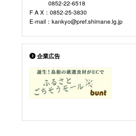
0852-22-6518
F A X：0852-25-3830
E-mail：kankyo@pref.shimane.lg.jp
企業広告