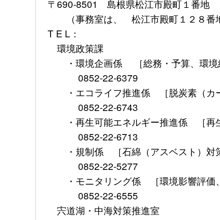
〒690-8501 島根県松江市殿町１番地
（事務室は、 松江市殿町１２８番地
T E L：
環境政策課
・環境企画係 ［総務・予算、環境総
0852-22-6379
・エコライフ推進係 ［脱炭素（カー
0852-22-6743
・再生可能エネルギー推進係 ［再生
0852-22-6713
・規制係 ［石綿（アスベスト）対策
0852-22-5277
・モニタリング係 ［環境影響評価、
0852-22-6555
宍道湖・中海対策推進室