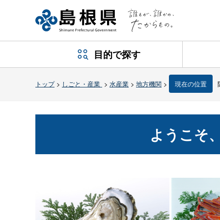
目的で探す
トップ
>
しごと・産業
>
水産業
>
地方機関
>
現在の位置
ようこそ