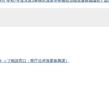
月”令和7年度水産3事務所漁港等整備担当職員連絡協議会と図
トップ相談窓口：県庁沿岸漁業振興課）