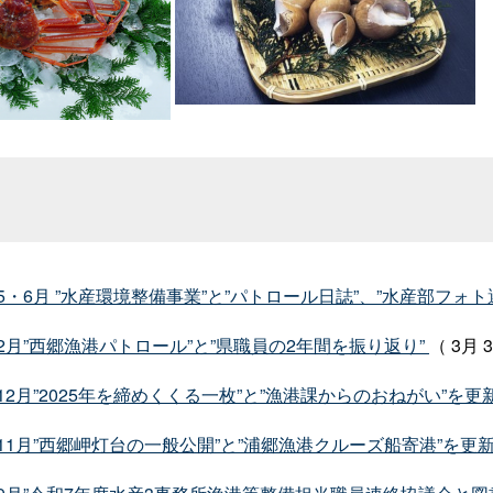
6月 ”水産環境整備事業”と”パトロール日誌”、”水産部フォ
月”西郷漁港パトロール”と”県職員の2年間を振り返り”
（ 3月 
月”2025年を締めくくる一枚”と”漁港課からのおねがい”を
1月”西郷岬灯台の一般公開”と”浦郷漁港クルーズ船寄港”を更