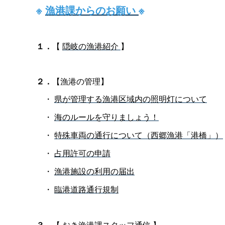
※
漁港課からのお願い
※
１．
【
隠岐の漁港紹介
】
２．
【漁港の管理】
・
県が管理する漁港区域内の照明灯について
・
海のルールを守りましょう！
・
特殊車両の通行について（西郷漁港「港橋」）
・
占用許可の申請
・
漁港施設の利用の届出
・
臨港道路通行規制
３．
【
おき漁港課スタッフ通信
】