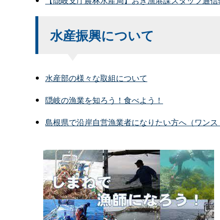
【隠岐支庁農林水産局】おき漁港課スタッフ通信9
水産振興について
水産部の様々な取組について
隠岐の漁業を知ろう！食べよう！
島根県で沿岸自営漁業者になりたい方へ（ワンス