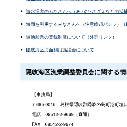
海水浴客のみなさんへ（あわび･さざえなどの採
海面を利用するみなさんへ（注意喚起パンフ）（PD
遊漁船業の登録制度について（外部リンク）
隠岐海区海面利用協議会について
隠岐海区漁業調整委員会に関する情
【事務局】
〒685-001
5
島根県隠岐郡隠岐の島町港町塩口
電
話
08512-2-9669（直通）
FA
X
08512-2-9674