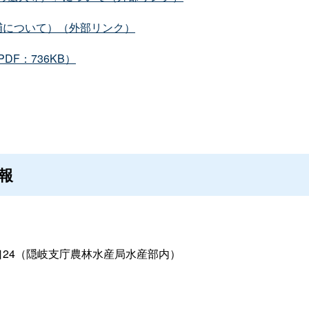
捕について）（外部リンク）
F：736KB）
報
24（隠岐支庁農林水産局水産部内）