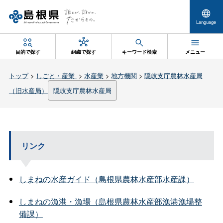
Language
目的で探す
組織で探す
キーワード検索
メニュー
トップ
>
しごと・産業
>
水産業
>
地方機関
>
隠岐支庁農林水産局
（旧水産局）
隠岐支庁農林水産局
リンク
しまねの水産ガイド（島根県農林水産部水産課）
しまねの漁港・漁場（島根県農林水産部漁港漁場整
備課）