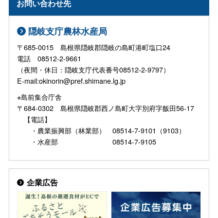
お問い合わせ先
隠岐支庁農林水産局
〒685-0015 島根県隠岐郡隠岐の島町港町塩口24
電話 08512-2-9661
（夜間・休日：隠岐支庁代表番号08512-2-9797）
E-mail:okinorin@pref.shimane.lg.jp
※島前集合庁舎
〒684-0302 島根県隠岐郡西ノ島町大字別府字飯田56-17
【電話】
・農業振興部（林業部） 08514-7-9101（9103）
・水産部 08514-7-9105
企業広告