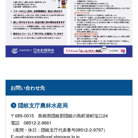
お問い合わせ先
隠岐支庁農林水産局
〒685-0015 島根県隠岐郡隠岐の島町港町塩口24
電話 08512-2-9661
（夜間・休日：隠岐支庁代表番号08512-2-9797）
E-mail:okinorin@pref.shimane.lg.jp