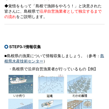
◆覚悟をもって「島根で漁師をやろう！」と決意された
皆さんに、島根県で
沿岸自営漁業者として独立するまで
の流れ
をご説明します。
STEP3-1情報収集
■島根県の漁業について情報収集しましょう。（参考：
島
根県水産技術センター
）
・島根県で沿岸自営漁業者が行っているもの【例】