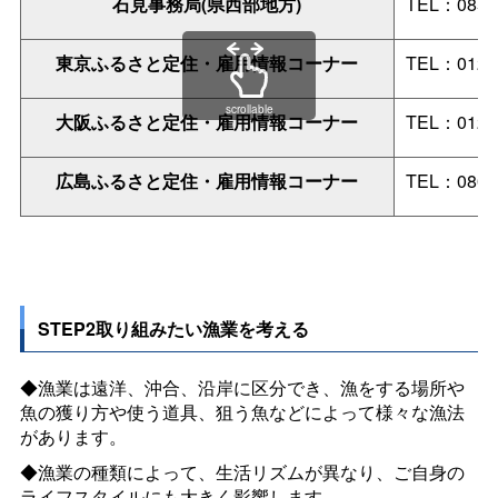
石見事務局(県西部地方)
TEL：0855-
東京ふるさと定住・雇用情報コーナー
TEL：0120-
scrollable
大阪ふるさと定住・雇用情報コーナー
TEL：0120-
広島ふるさと定住・雇用情報コーナー
TEL：0800-
STEP2取り組みたい漁業を考える
◆漁業は遠洋、沖合、沿岸に区分でき、漁をする場所や
魚の獲り方や使う道具、狙う魚などによって様々な漁法
があります。
◆漁業の種類によって、生活リズムが異なり、ご自身の
ライフスタイルにも大きく影響します。