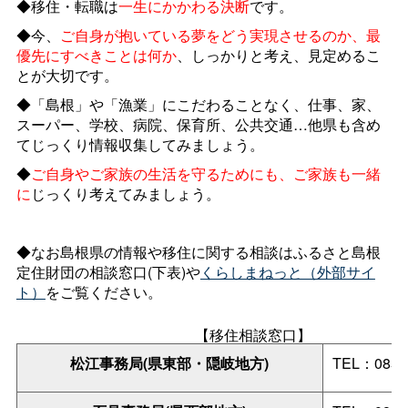
◆移住・転職は
一生にかかわる決断
です。
◆今、
ご自身が抱いている夢をどう実現させるのか、最
優先にすべきことは何か
、しっかりと考え、見定めるこ
とが大切です。
◆「島根」や「漁業」にこだわることなく、仕事、家、
スーパー、学校、病院、保育所、公共交通…他県も含め
てじっくり情報収集してみましょう。
◆
ご自身やご家族の生活を守るためにも、ご家族も一緒
に
じっくり考えてみましょう。
◆なお島根県の情報や移住に関する相談はふるさと島根
定住財団の相談窓口(下表)や
くらしまねっと（外部サイ
ト）
をご覧ください。
【移住相談窓口】
松江事務局(県東部・隠岐地方)
TEL：0852-