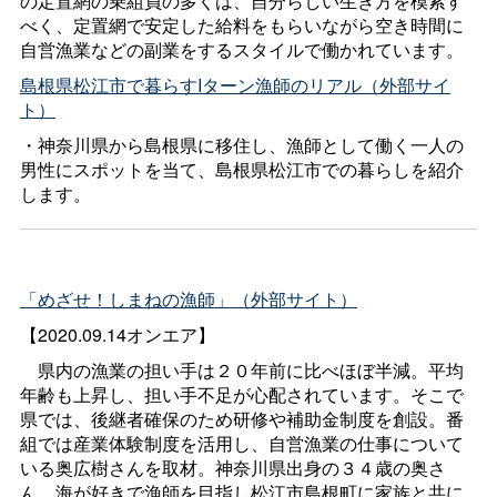
の定置網の乗組員の多くは、自分らしい生き方を模索す
べく、定置網で安定した給料をもらいながら空き時間に
自営漁業などの副業をするスタイルで働かれています。
島根県松江市で暮らすIターン漁師のリアル（外部サイ
ト）
・神奈川県から島根県に移住し、漁師として働く一人の
男性にスポットを当て、島根県松江市での暮らしを紹介
します。
「めざせ！しまねの漁師」（外部サイト）
【2020.09.14オンエア】
県内の漁業の担い手は２０年前に比べほぼ半減。平均
年齢も上昇し、担い手不足が心配されています。そこで
県では、後継者確保のため研修や補助金制度を創設。番
組では産業体験制度を活用し、自営漁業の仕事について
いる奥広樹さんを取材。神奈川県出身の３４歳の奥さ
ん、海が好きで漁師を目指し松江市島根町に家族と共に