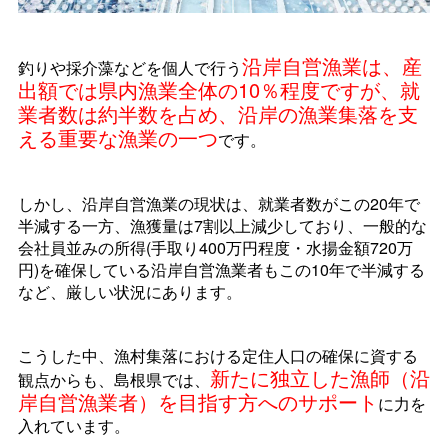
沿岸自営漁業は、産
釣りや採介藻などを個人で行う
出額では県内漁業全体の10％程度ですが、就
業者数は約半数を占め、沿岸の漁業集落を支
える重要な漁業の一つ
です。
しかし、沿岸自営漁業の現状は、就業者数がこの20年で
半減する一方、漁獲量は7割以上減少しており、一般的な
会社員並みの所得(手取り400万円程度・水揚金額720万
円)を確保している沿岸自営漁業者もこの10年で半減する
など、厳しい状況にあります。
こうした中、漁村集落における定住人口の確保に資する
新たに独立した漁師（沿
観点からも、島根県では、
岸自営漁業者）を目指す方へのサポート
に力を
入れています。