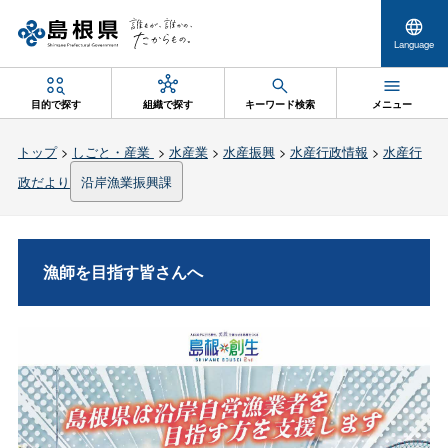
Language
目的で探す
組織で探す
キーワード検索
メニュー
トップ
>
しごと・産業
>
水産業
>
水産振興
>
水産行政情報
>
水産行
政だより
沿岸漁業振興課
漁師を目指す皆さんへ