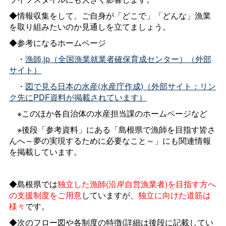
◆情報収集をして、ご自身が「どこで」「どんな」漁業
を取り組みたいのか見通しを立てましょう。
◆参考になるホームページ
・
漁師.jp（全国漁業就業者確保育成センター）（外部
サイト）
・
図で見る日本の水産(水産庁作成)（外部サイト：リン
ク先にPDF資料が掲載されています）
※このほか各自治体の水産担当課のホームページなど
※後段「参考資料」にある「島根県で漁師を目指す皆さ
んへ～夢の実現するために必要なこと～」にも関連情報
を掲載しています。
◆島根県では
独立した漁師(沿岸自営漁業者)を目指す方へ
の支援制度をご用意
していますが、
独立に向けた道筋は
様々
です。
◆次のフロー図や各制度の特徴(詳細は後段に記載してい