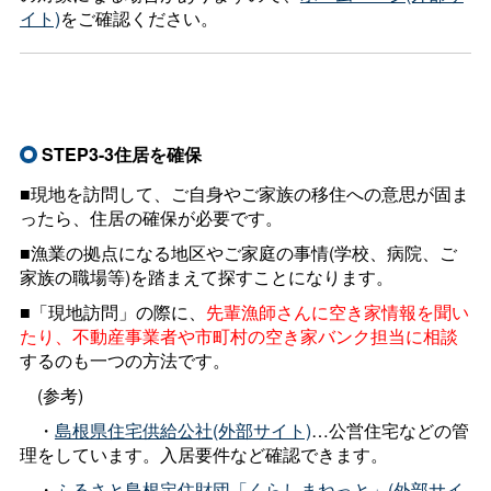
イト)
をご確認ください。
STEP3-3住居を確保
■現地を訪問して、ご自身やご家族の移住への意思が固ま
ったら、住居の確保が必要です。
■漁業の拠点になる地区やご家庭の事情(学校、病院、ご
家族の職場等)を踏まえて探すことになります。
■「現地訪問」の際に、
先輩漁師さんに空き家情報を聞い
たり、不動産事業者や市町村の空き家バンク担当に相談
するのも一つの方法です。
(参考)
・
島根県住宅供給公社(外部サイト)
…公営住宅などの管
理をしています。入居要件など確認できます。
・
ふるさと島根定住財団「くらしまねっと」(外部サイ