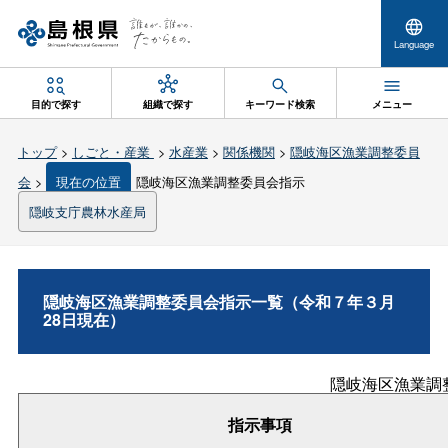
Language
目的で探す
組織で探す
キーワード検索
メニュー
トップ
>
しごと・産業
>
水産業
>
関係機関
>
隠岐海区漁業調整委員
会
>
現在の位置
隠岐海区漁業調整委員会指示
隠岐支庁農林水産局
隠岐海区漁業調整委員会指示一覧（令和７年３月
28日現在）
隠岐海区漁業調
指示事項