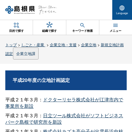
Language
目的で探す
組織で探す
キーワード検索
メニュー
トップ
>
しごと・産業
>
企業立地・支援
>
企業立地
>
新規立地計画
認定
企業立地課
平成20年度の立地計画認定
平成２１年３月：
ドクターリセラ株式会社が江津市内で
事業所を新設
平成２１年３月：
日立ツール株式会社がソフトビジネス
パーク島根で研究所を新設
平成２１年３月：
株式会社カズキ高分子が出雲長浜中核