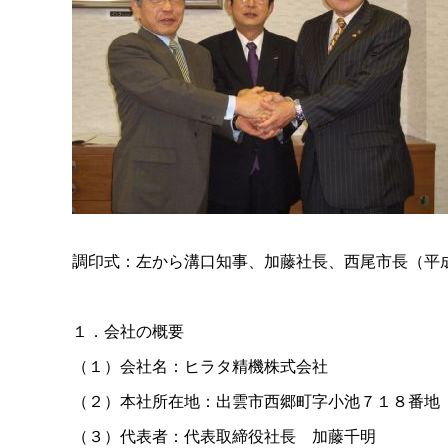
調印式：左から溝口知事、加藤社長、西尾市長（平成2
１．会社の概要
（１）会社名：ヒラタ精機株式会社
（２）本社所在地：出雲市西郷町字小池７１８番地
（３）代表者：代表取締役社
長
加藤千明