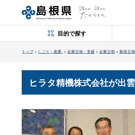
目的で探す
トップ
>
しごと・産業
>
企業立地・支援
>
企業立地
>
新規立地
ヒラタ精機株式会社が出雲