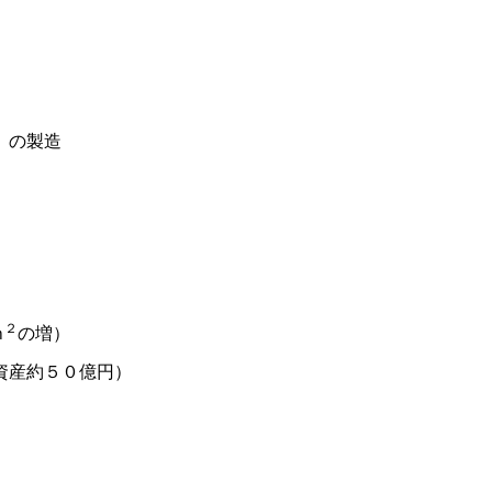
）の製造
２
ｍ
の増）
資産約５０億円）