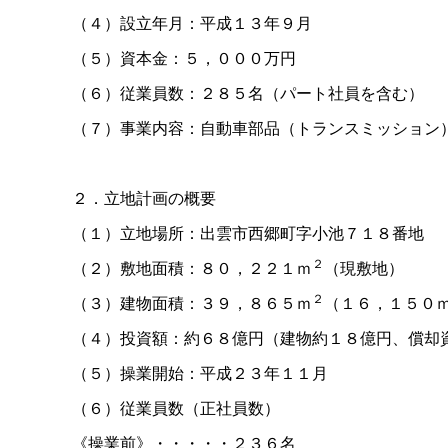
（４）設立年月：平成１３年９月
（５）資本金：５，０００万円
（６）従業員数：２８５名（パート社員を含む）
（７）事業内容：自動車部品（トランスミッション
２．立地計画の概要
（１）立地場所：出雲市西郷町字小池７１８番地
２
（２）敷地面積：８０，２２１ｍ
（現敷地）
２
（３）建物面積：３９，８６５ｍ
（１６，１５０
（４）投資額：約６８億円（建物約１８億円、償却
（５）操業開始：平成２３年１１月
（６）従業員数（正社員数）
《操業前》・・・・・２３６名