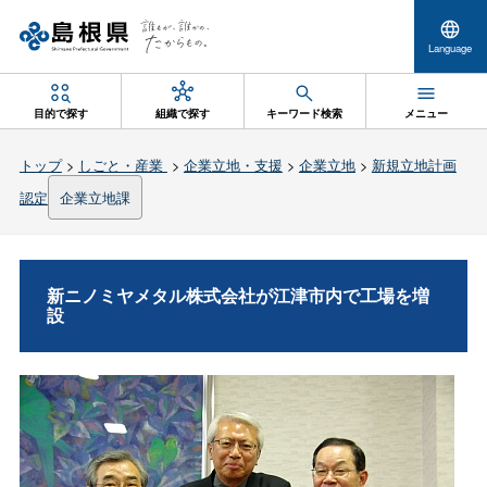
Language
目的で探す
組織で探す
キーワード検索
メニュー
トップ
>
しごと・産業
>
企業立地・支援
>
企業立地
>
新規立地計画
認定
企業立地課
新ニノミヤメタル株式会社が江津市内で工場を増
設