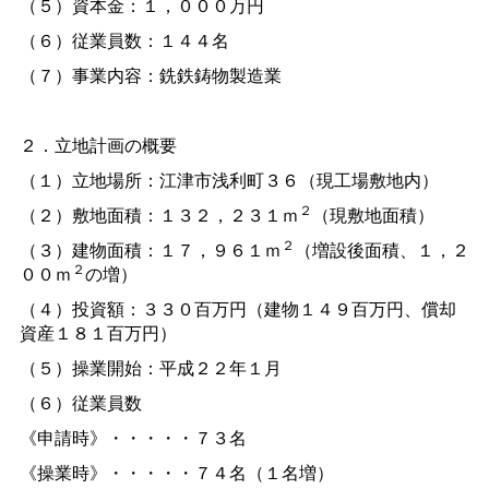
（５）資本金：１，０００万円
（６）従業員数：１４４名
（７）事業内容：銑鉄鋳物製造業
２．立地計画の概要
（１）立地場所：江津市浅利町３６（現工場敷地内）
２
（２）敷地面積：１３２，２３１ｍ
（現敷地面積）
２
（３）建物面積：１７，９６１ｍ
（増設後面積、１，２
２
００ｍ
の増）
（４）投資額：３３０百万円（建物１４９百万円、償却
資産１８１百万円）
（５）操業開始：平成２２年１月
（６）従業員数
《申請時》・・・・・７３名
《操業時》・・・・・７４名（１名増）