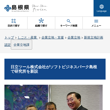
Language
目的で探す
組織で探す
キーワード検索
メニュー
トップ
>
しごと・産業
>
企業立地・支援
>
企業立地
>
新規立地計画
認定
企業立地課
日立ツール株式会社がソフトビジネスパーク島根
で研究所を新設