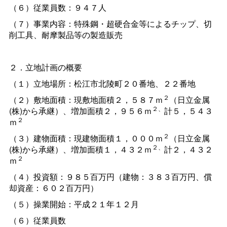
（６）従業員数：９４７人
（７）事業内容：特殊鋼・超硬合金等によるチップ、切
削工具、耐摩製品等の製造販売
２．立地計画の概要
（１）立地場所：松江市北陵町２０番地、２２番地
２
（２）敷地面積：現敷地面積２，５８７ｍ
（日立金属
２、
(株)から承継）、増加面積２，９５６ｍ
計５，５４３
２
ｍ
２
（３）建物面積：現建物面積１，０００ｍ
（日立金属
２、
(株)から承継）、増加面積１，４３２ｍ
計２，４３２
２
ｍ
（４）投資額：９８５百万円（建物：３８３百万円、償
却資産：６０２百万円）
（５）操業開始：平成２１年１２月
（６）従業員数