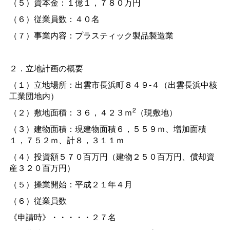
（５）資本金：１億１，７８０万円
（６）従業員数：４０名
（７）事業内容：プラスティック製品製造業
２．立地計画の概要
（１）立地場所：出雲市長浜町８４９-４（出雲長浜中核
工業団地内）
2
（２）敷地面積：３６，４２３ｍ
（現敷地）
（３）建物面積：現建物面積６，５５９ｍ、増加面積
１，７５２ｍ、計８，３１１ｍ
（４）投資額５７０百万円（建物２５０百万円、償却資
産３２０百万円）
（５）操業開始：平成２１年４月
（６）従業員数
《申請時》・・・・・２７名