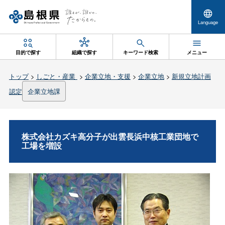
Language
目的で探す
組織で探す
キーワード検索
メニュー
トップ
>
しごと・産業
>
企業立地・支援
>
企業立地
>
新規立地計画
認定
企業立地課
株式会社カズキ高分子が出雲長浜中核工業団地で
工場を増設