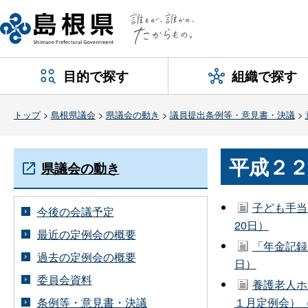
目的で探す
組織で探す
トップ
>
島根県議会
>
県議会の動き
>
議員提出条例等・意見書・決議
>
平成２
県議会の動き
子ども手当
今後の会議予定
20日）
最近の定例会の概要
「年金記録
過去の定例会の概要
日）
委員会資料
養護老人ホ
条例等・意見書・決議
１月定例会）（