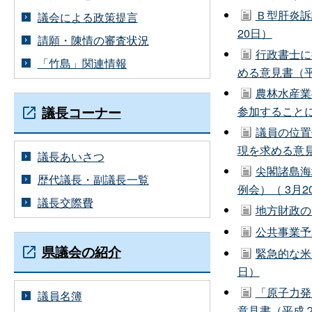
Ｂ型肝炎訴
議会による政策提言
20日）
請願・陳情の審査状況
行政書士に
「竹島」関連情報
める意見書（平
農林水産業
議長コーナー
参加することに
議員の位置
現を求める意見
議長あいさつ
尖閣諸島海
歴代議長・副議長一覧
例会）（ 3月2
議長交際費
地方財政の
公共事業予
県議会の紹介
緊急的な米
日）
「原子力発
議員名簿
意見書（平成２