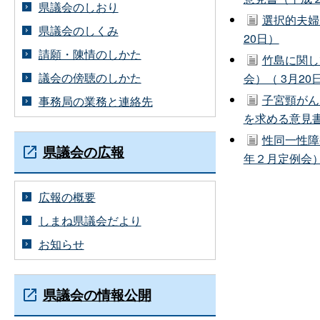
県議会のしおり
選択的夫婦
県議会のしくみ
20日）
請願・陳情のしかた
竹島に関し
議会の傍聴のしかた
会）（ 3月20
子宮頸がん
事務局の業務と連絡先
を求める意見書
性同一性障
県議会の広報
年２月定例会）
広報の概要
しまね県議会だより
お知らせ
県議会の情報公開