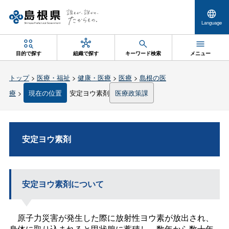
Language
目的で探す
組織で探す
キーワード検索
メニュー
トップ
>
医療・福祉
>
健康・医療
>
医療
>
島根の医
療
>
現在の位置
安定ヨウ素剤
医療政策課
安定ヨウ素剤
安定ヨウ素剤について
原子力災害が発生した際に放射性ヨウ素が放出され、
身体に取り込まれると甲状腺に蓄積し、数年から数十年