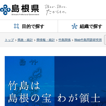
目的で探す
組織で探す
トップ
>
県政・統計
>
県情報・統計
>
竹島関係
>
Web竹島問題研究所