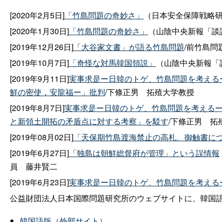
[2020年2月5日]
「竹島問題の奇妙さ」
（日本安全保障戦略研究
[2020年1月30日]
「竹島問題の奇妙さ」
（山陰中央新報「談論風
[2019年12月26日]
「大谷家文書」が語る竹島問題
/前竹島問
[2019年10月7日]
「奇怪な対馬韓国領説」
（山陰中央新報「談
[2019年9月11日]
実事求是ー日韓のトゲ、竹島問題を考える
鮮の密使，安龍福ー」批判
/下條正
男
拓殖大学教授
[2019年8月7日]
実事求是ー日韓のトゲ、竹島問題を考えるー
と新領土開拓の矛盾点に対する考察」を駁す
/下條正
男
拓
[2019年08月02日]
「天保期竹島渡海禁止の高札、御触書に
[2019年6月27日]
「独島は朝鮮総督府が管理」という誤情報
員
藤井賢二
[2019年6月23日]
実事求是ー日韓のトゲ、竹島問題を考える
公益財団法人日本国際問題研究所のウェブサイトに、韓国
韓国語版（外部サイト）