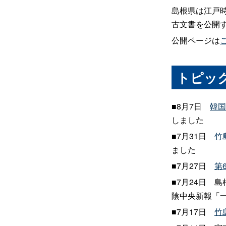
島根県は江戸
古文書を公開
公開ページは
トピッ
■8月7
日
韓国
しました
■7月31
日
竹
ました
■7月27
日
第
■7月24
日
島
陰中央新報「一刀
■7月17
日
竹