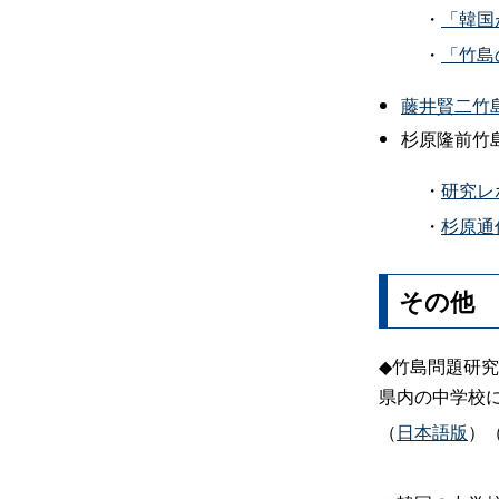
・
「韓国
・
「竹島
藤井賢二竹
杉原隆前竹
・
研究レ
・
杉原通
その他
◆
竹島問題研究
県内の中学校
（
日本語版
）