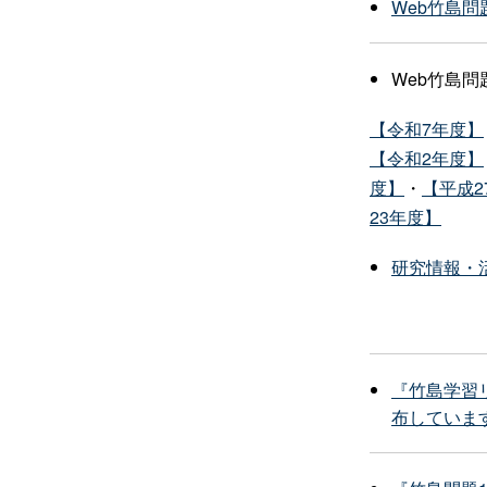
Web竹島
Web竹島
【令和7年度】
【令和2年度】
度】
・
【平成2
23年度】
研究情報・
『竹島学習
布していま