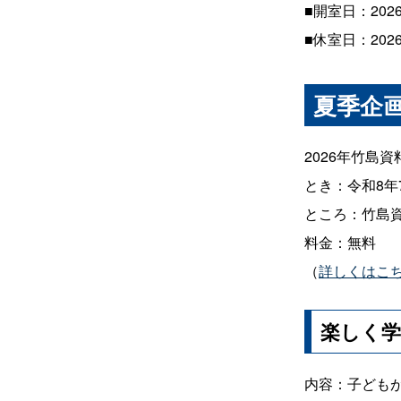
■開室日：202
■休室日：2026
夏季企
2026年竹島
とき：令和8年
ところ：竹島
料金：無料
（
詳しくはこ
楽しく学
内容：子ども