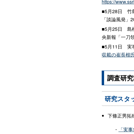
https://www.ssr
■5月28
日
竹
「談論風発」20
■5月25
日
島
央新報「一刀領談
■5月11
日
実
収載の崔長根
調査研究
研究スタ
下條正男拓
・
「実事