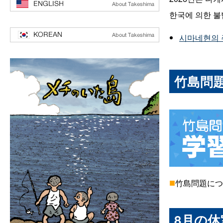
한국에 의한 불
시마네현의 
竹島問
■
竹島問題につ
8月の