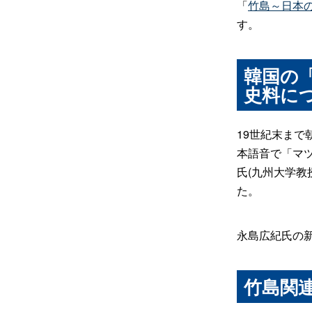
「
竹島～日本
す。
韓国の
史料に
19世紀末まで
本語音で「マ
氏(九州大学教
た。
永島広紀氏の
竹島関