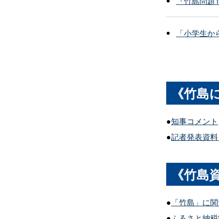
『竹島問題1
「小学生か
《竹島
●
知事コメント
●
記者発表資
料
《竹島
●
「竹島」に関
●
ふるさと納税