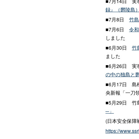
■7月14
日
実
録』（欝陵島
■7月8
日
竹島
■7月6
日
令和
しました
■6月30
日
竹
ました
■6月26
日
実
の中の独島と
■6月17
日
島
央新報「一刀領談
■5月29
日
竹
─」
(日本安全保障戦
https://www.ssr