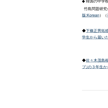
◆
韓国の中学
竹島問題研究
版:Korean
）（
◆
下條正男拓
学生から届い
◆
佐々木茂島
ブ｣の３年生か