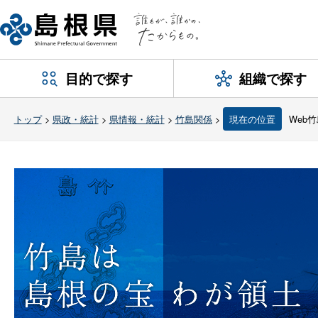
目的で探す
組織で探す
トップ
>
県政・統計
>
県情報・統計
>
竹島関係
>
現在の位置
Web