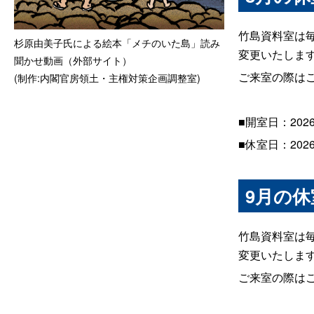
竹島資料室は
杉原由美子氏による絵本「メチのいた島」読み
変更いたしま
聞かせ動画（外部サイト）
ご来室の際は
(制作:内閣官房領土・主権対策企画調整室)
■開室日：202
■休室日：2026
9月の
竹島資料室は
変更いたしま
ご来室の際は