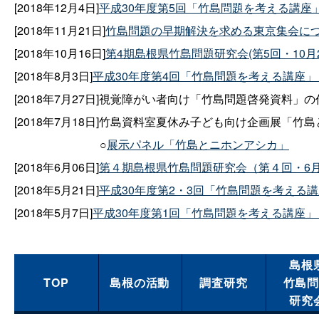
[2018年12月4日]
平成30年度第5回「竹島問題を考える講座
[2018年11月21日]
竹島問題の早期解決を求める東京集会に
[2018年10月16日]
第4期島根県竹島問題研究会(第5回・10月
[2018年8月3日]
平成30年度第4回「竹島問題を考える講座」
[2018年7月27日]視覚障がい者向け「竹島問題啓発資料」
[2018年7月18日]竹島資料室夏休み子ども向け企画展「
○
展示パネル「竹島とニホンアシカ」
[2018年6月06日]
第４期島根県竹島問題研究会（第４回・6月
[2018年5月21日]
平成30年度第2・3回「竹島問題を考える講
[2018年5月7日]
平成30年度第1回「竹島問題を考える講座」
島根
TOP
島根の活動
調査研究
竹島
研究