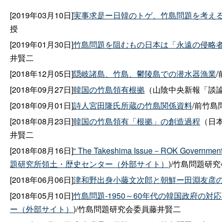
[2019年03月10日]
実事求是ー日韓のトゲ、竹島問題を考える
授
[2019年01月30日]
竹島問題を阻むもの日本は「永遠の侵略
井賢二
[2018年12月05日]
隠岐諸島、竹島、鬱陵島での潜水器漁業
[2018年09月27日]
韓国の竹島領有根拠
（山陰中央新報「談論風
[2018年09月01日]
詩人宮田隆氏所蔵の竹島関係資料
/前竹
[2018年08月23日]
韓国の竹島領有「根拠」の創造過程
（日本
井賢二
[2018年08月16日]
“ The Takeshima Issue－ROK Government 
題研究所領土・歴史センター（外部サイト）
)/竹島問題研
[2018年06月06日]
津和野出身小藤文次郎と朝鮮ー田淵友彦
[2018年05月10日]
竹島問題‐1950～60年代の韓国政府の
ー（外部サイト）
)/竹島問題研究会委員藤井賢二