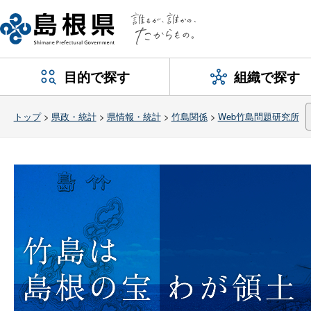
目的で探す
組織で探す
トップ
>
県政・統計
>
県情報・統計
>
竹島関係
>
Web竹島問題研究所