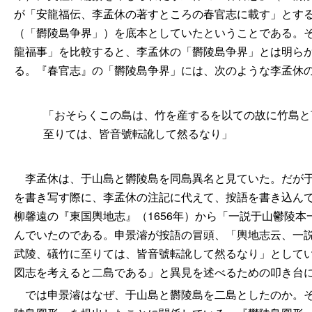
が「安龍福伝、李孟休の著すところの春官志に載す」とす
（「欝陵島争界」）を底本としていたということである。
龍福事」を比較すると、李孟休の「欝陵島争界」とは明ら
る。『春官志』の「欝陵島争界」には、次のような李孟休
「おそらくこの島は、竹を産するを以ての故に竹島と
至りては、皆音號転訛して然るなり」
李孟休は、于山島と欝陵島を同島異名と見ていた。だが于
を書き写す際に、李孟休の注記に代えて、按語を書き込ん
柳馨遠の『東国輿地志』（1656年）から「一説于山鬱陵
んでいたのである。申景濬が按語の冒頭、「輿地志云、一
武陵、礒竹に至りては、皆音號転訛して然るなり」として
図志を考えると二島である」と異見を述べるための叩き台
では申景濬はなぜ、于山島と欝陵島を二島としたのか。それ