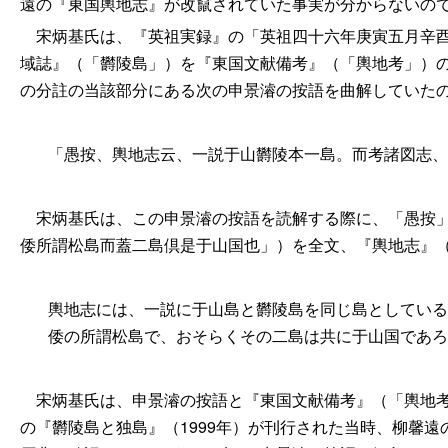
遠の『東国輿地志』が改竄されていた事実が分からないの
宋炳基氏は、『英祖実録』の「英祖四十六年庚寅五月辛酉
域誌』（「欝陵島」）を『東国文献備考』（「輿地考」）
の分註の当該部分にある次の申景濬の按語を曲解していた
「愚按、輿地志云、一説于山欝陵本一島。而考諸図志、
宋炳基氏は、この申景濬の按語を読解する際に、「愚按」
倭所謂松島而蓋二島倶是于山国也」）を全文、『輿地志』
輿地志には、一説に于山島と欝陵島を同じ島としている
倭の所謂松島で、おそらくその二島は共に于山国であろ
宋炳基氏は、申景濬の按語と『東国文献備考』（「輿地考
の『欝陵島と独島』（1999年）が刊行された当時、柳馨