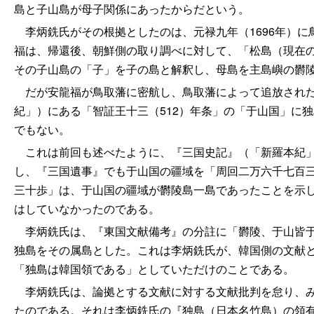
島と子山島が母子関係にあったからだという。
李炳銑氏がその根拠としたのは、元禄九年（1696年）に
福は、帰還後、朝鮮側の取り調べに対して、「松島（現在
その子山島の「子」を子の島と解釈し、母島を主島嶼の欝
だが安龍福が鳥取藩に密航し、鳥取藩によって追放された
紀」）にある「智証王十三（512）年条」の「于山国」に
でもない。
これは前回も述べたように、『三国史記』（「新羅本紀」
し、『三国遺事』でも于山国の疆域を「周回二万六千七百
三十歩」は、于山国の疆域が欝陵島一島であったことを示
はしていなかったのである。
李炳銑氏は、『東国文献備考』の分註に「欝陵、于山皆于
独島をその属島とした。これは李炳銑氏が、韓国側の文献
「独島は韓国領である」としていただけのことである。
李炳銑氏は、論拠とする文献に対する文献批判を怠り、み
たのである。それは李炳銑氏の『独島（日本名竹島）の領