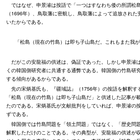
ではなぜ、申景濬は按語で「一つはすなわち倭の所謂松島
（1696年）、鳥取藩に密航し、鳥取藩によって追放され
いたからである。
「松島（現在の竹島）は即ち子山島だ。これもまた我が
だがこの安龍福の供述は、偽証であった。しかし申景濬は
くの韓国側研究者に共通する通弊である。韓国側の竹島研
する傾向があるからである。
先の宋炳基氏も、『疆域誌』（1756年）の按語を解釈する
「松島（現在の竹島）は即ち子山島だ」と供述した記事が
たのである。宋炳基氏が文献批判をしていれば、申景濬の
ずである。
韓国側では竹島問題を「領土問題」ではなく、「歴史問題
解釈しただけのことである。その典型が、安龍福の供述が