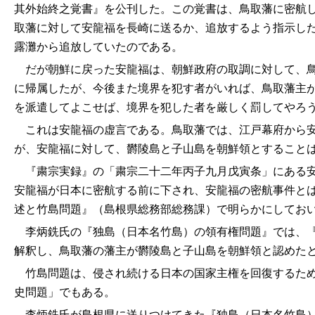
其外始終之覚書』を公刊した。この覚書は、鳥取藩に密航
取藩に対して安龍福を長崎に送るか、追放するよう指示し
露灘から追放していたのである。
だが朝鮮に戻った安龍福は、朝鮮政府の取調に対して、鳥
に帰属したが、今後また境界を犯す者がいれば、鳥取藩主
を派遣してよこせば、境界を犯した者を厳しく罰してやろ
これは安龍福の虚言である。鳥取藩では、江戸幕府から安
が、安龍福に対して、欝陵島と子山島を朝鮮領とすること
『粛宗実録』の「粛宗二十二年丙子九月戊寅条」にある安
安龍福が日本に密航する前に下され、安龍福の密航事件と
述と竹島問題』（島根県総務部総務課）で明らかにしてお
李炳銑氏の『独島（日本名竹島）の領有権問題』では、『
解釈し、鳥取藩の藩主が欝陵島と子山島を朝鮮領と認めた
竹島問題は、侵され続ける日本の国家主権を回復するため
史問題」でもある。
李炳銑氏が島根県に送りつけてきた『独島（日本名竹島）