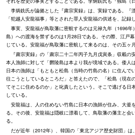
それを歴史の事実とすることである。李炳銑氏も『独島（
李炳銑氏が論拠とした『粛宗実録』は、実録である。『漂
「犯越人安龍福事」等とされた罪人安龍福の供述を、記録
事実、安龍福が鳥取藩に密航するのは元禄九年（1696年
島）への渡海を禁ずるのは1月28日である。その際、江戸
じている。安龍福が鳥取藩に密航して来るのは、その五ヶ
『粛宗実録』の「粛宗二十二年丙子九月戊寅条」収載の安
本人漁師に対して「欝陵島は本より我が境域である。倭人
日本の漁師は「もともと松島（当時の竹島の名）に住んで
往こうとしているところだ」と答えたので、「松島（現在
てそこに住めるのか」と叱責したという。そこで逃げる日
している。
安龍福は、人の住めない竹島に日本の漁師が住み、大釜を
る。その後、安龍福は隠岐に漂着して、鳥取藩の藩主と会
る。
だが近年（2012年）、韓国の「東北アジア歴史財団」は