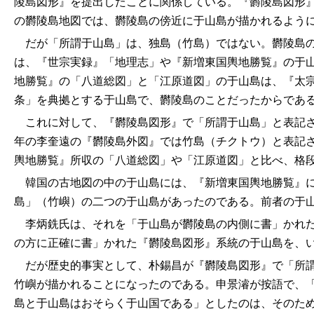
陵島図形』を提出したことに関係している。『欝陵島図形
の欝陵島地図では、欝陵島の傍近に于山島が描かれるよう
だが「所謂于山島」は、独島（竹島）ではない。欝陵島の
は、『世宗実録』「地理志」や『新増東国輿地勝覧』の于
地勝覧』の「八道総図」と「江原道図」の于山島は、『太
条」を典拠とする于山島で、欝陵島のことだったからであ
これに対して、『欝陵島図形』で「所謂于山島」と表記され
年の李奎遠の『欝陵島外図』では竹島（チクトウ）と表記
輿地勝覧』所収の「八道総図」や「江原道図」と比べ、格
韓国の古地図の中の于山島には、『新増東国輿地勝覧』に
島」（竹嶼）の二つの于山島があったのである。前者の于
李炳銑氏は、それを「于山島が欝陵島の内側に書」かれた
の方に正確に書」かれた『欝陵島図形』系統の于山島を、
だが歴史的事実として、朴錫昌が『欝陵島図形』で「所謂
竹嶼が描かれることになったのである。申景濬が按語で、
島と于山島はおそらく于山国である」としたのは、そのた