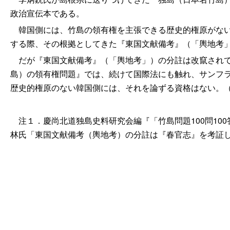
政治宣伝本である。
韓国側には、竹島の領有権を主張できる歴史的権原がない
する際、その根拠としてきた『東国文献備考』（「輿地考
だが『東国文献備考』（「輿地考」）の分註は改竄されて
島）の領有権問題』では、続けて国際法にも触れ、サンフ
歴史的権原のない韓国側には、それを論ずる資格はない。
注１．慶尚北道独島史料研究会編『「竹島問題100問100
林氏「東国文献備考（輿地考）の分註は『春官志』を考証し