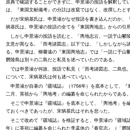
原典で確認することができずに、申景濬の按語を解釈して
は、『東国文献備考』の分註は改竄ではなく、改撰したとす
だが宋炳基氏は、申景濬がなぜ按語を書き込んだのか、『
炳基氏は、申景濬の按語の全てを『東国輿地志』からの引
しかし申景濬の按語を読むと、「輿地志云、一説于山鬱陵
文意が異なる。「而考諸図志」以下では、「しかしながら
る。申景濬は、柳馨遠の『東国輿地志』では「一説に于山
欝陵島は別々の二島だと私見を述べていたのである。
では申景濬が何故、按語で私見（「而考諸図志、二島也。
について、宋炳基氏は何も述べていない。
申景濬が自著の『疆域誌』（1756年）を底本として、『
二月、英祖から「輿地考」の編纂を命じられたからである
そこで申景濬は『疆域誌』を底本として、「輿地考」を編
ておくべきであったが、宋炳基氏はそれを怠った。
そこで改めて『疆域誌』を検証すると、申景濬の『疆域誌』
年）に英祖に編纂を命じられた李孟休の『春官志』（「欝