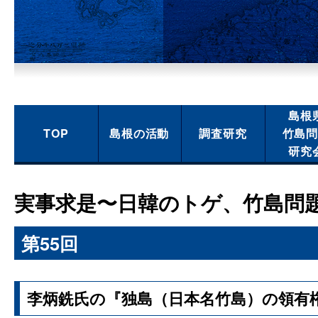
島根
TOP
島根の活動
調査研究
竹島
研究
実事求是〜日韓のトゲ、竹島問
第55回
李炳銑氏の『独島（日本名竹島）の領有