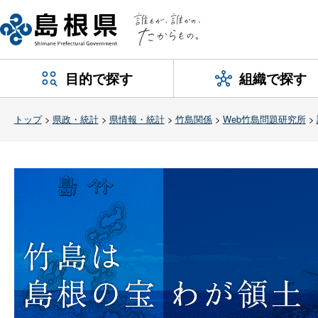
目的で探す
組織で探す
トップ
>
県政・統計
>
県情報・統計
>
竹島関係
>
Web竹島問題研究所
>