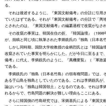
る。
それは後述するように、『東国文献備考』の分註に引用さ
ていたはずである。それが『東国文献備考』の分註で「輿
とされたのは、『東国文献備考』の編纂過程で改竄がなさ
その改竄の事実は、韓国在住の折、『韓国論壇』（1998
が、拙稿と同じ頃に執筆された李炳銑氏の『独島（日本名
しかし同時期、国防大学校教授の金柄烈氏とは『韓国論壇
改竄されていた事実を明らかにした。だが今日に至るまで
備考』に代え、李炳銑氏のように、『萬機要覧』（「軍政
である。
李炳銑氏の『独島（日本名竹島）の領有権問題』では、そ
ある于山島を独島としていたのである。これは李炳銑氏が
論はいつも「独島は韓国領土」となるのである。それは李
れるからで、竹島問題の解決が難しい理由もここにある。
さらに韓国側の竹島研究では、宋炳基氏による『東国文献