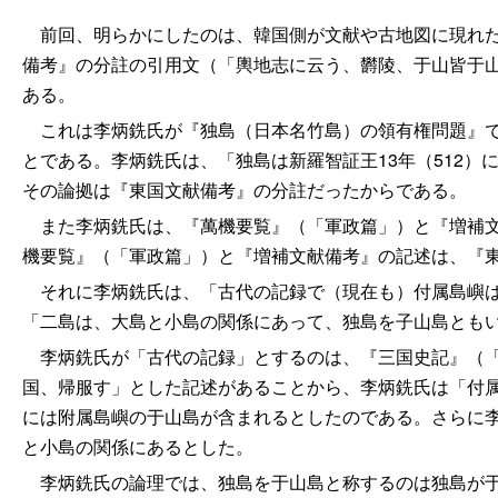
前回、明らかにしたのは、韓国側が文献や古地図に現れた
備考』の分註の引用文（「輿地志に云う、欝陵、于山皆于
ある。
これは李炳銑氏が『独島（日本名竹島）の領有権問題』で
とである。李炳銑氏は、「独島は新羅智証王13年（512
その論拠は『東国文献備考』の分註だったからである。
また李炳銑氏は、『萬機要覧』（「軍政篇」）と『増補文
機要覧』（「軍政篇」）と『増補文献備考』の記述は、『
それに李炳銑氏は、「古代の記録で（現在も）付属島嶼は
「二島は、大島と小島の関係にあって、独島を子山島とも
李炳銑氏が「古代の記録」とするのは、『三国史記』（「
国、帰服す」とした記述があることから、李炳銑氏は「付
には附属島嶼の于山島が含まれるとしたのである。さらに
と小島の関係にあるとした。
李炳銑氏の論理では、独島を于山島と称するのは独島が于