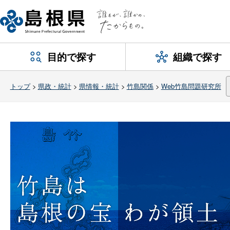
目的で探す
組織で探す
トップ
>
県政・統計
>
県情報・統計
>
竹島関係
>
Web竹島問題研究所