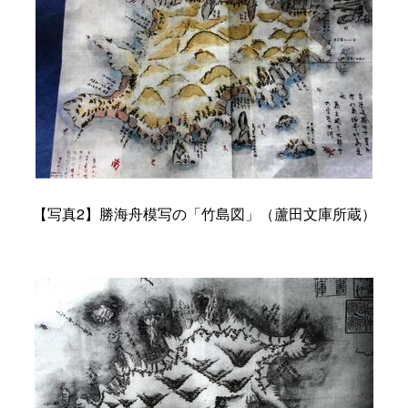
【写真2】勝海舟模写の「竹島図」（蘆田文庫所蔵）