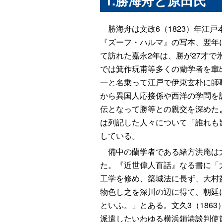
1.
勝海舟と原田氏
勝海舟は文政6（1823）年江戸
『ズーフ・ハルマ』の写本、翌年
て訪れた嘉永2年は、勝が27才
では箕作玩甫等多くの蘭学者を輩
一と名乗って江戸で伊東玄朴に師
から異国人応接係や西洋の学問を
伝となって勝等との親交を深めた
は列記した人々について「誰れも
している。
備中の蘭学者である緒方洪庵は大
た。『近世偉人百話』なる書に「
工学を修め、築城法に長ず、大村
物色し之を深川の辺に得て、朝廷
といふ。」とある。文久3（18
派遣したいわゆる横浜鎖港談判使