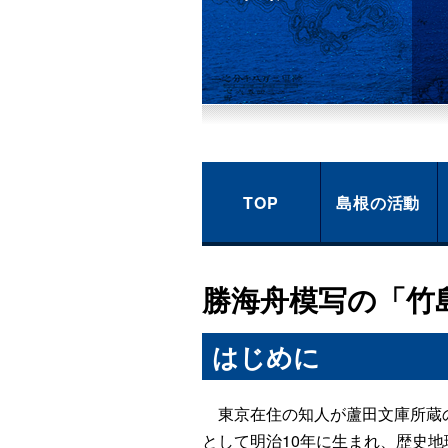
TOP
島根の活動
勝海舟模写の「竹
はじめに
東京在住の知人が蘆田文庫所蔵の
として明治10年に生まれ、歴史