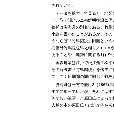
されている。
データを拡大して見ると、地図の
ト、取テ閲スルニ稍鮮明後證ニ備
義邦は勝海舟の別名である。竹島
小論を書いたことがあるが、その
うならば『竹島図説』附図という
島俗号竹嶋是也島之廻り大●（＝
あることや、地勢に関する1行の
金森建策は江戸で松江藩主松平斉貴
その解説書『竹島図説』を藩主に
で、ごく短期間の間に同じ「竹島
勝海舟は一方で慶応3（1867
すでに知っていたが、それにはす
等で彼が筆写した原田氏によって
人脈の中の原田氏とは誰か等を考