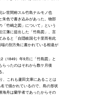
此レ世間称スル竹島ナルモノ也
と朱色で書き込みがあった。物部
の「竹嶋之図」について」という
松江藩に提出した「竹島図」、言
てみると「自隠岐国七十里而有此
西端の別方角に書かれている相違が
（1849）年9月に「竹島図」と
もらったのはそれから数ケ月後
る。
おり、これも蘆田文庫にあることは
島名で描かれているので、島の形状
勝海舟は蘭学者であったからその