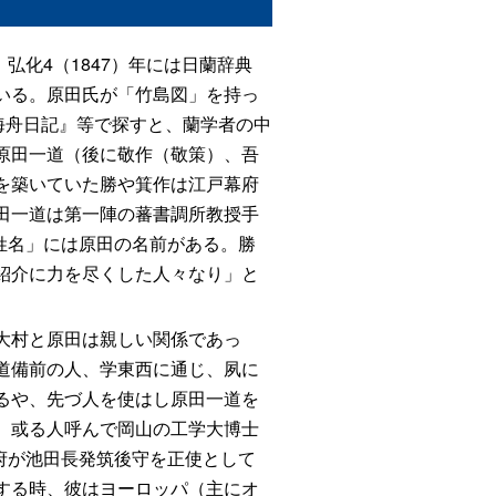
弘化4（1847）年には日蘭辞典
いる。原田氏が「竹島図」を持っ
海舟日記』等で探すと、蘭学者の中
原田一道（後に敬作（敬策）、吾
を築いていた勝や箕作は江戸幕府
田一道は第一陣の蕃書調所教授手
姓名」には原田の名前がある。勝
紹介に力を尽くした人々なり」と
大村と原田は親しい関係であっ
道備前の人、学東西に通じ、夙に
るや、先づ人を使はし原田一道を
、或る人呼んで岡山の工学大博士
府が池田長発筑後守を正使として
する時、彼はヨーロッパ（主にオ