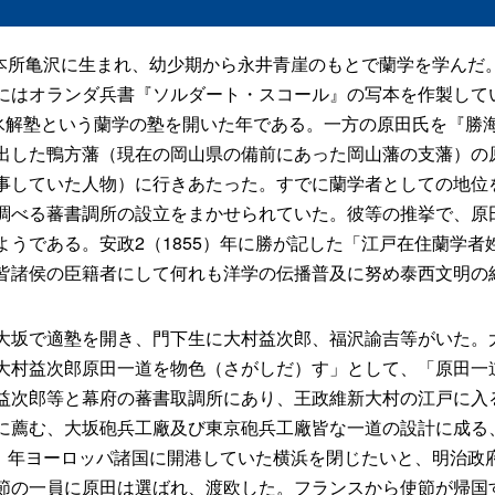
本所亀沢に生まれ、幼少期から永井青崖のもとで蘭学を学んだ。
にはオランダ兵書『ソルダート・スコール』の写本を作製して
で氷解塾という蘭学の塾を開いた年である。一方の原田氏を『勝
出した鴨方藩（現在の岡山県の備前にあった岡山藩の支藩）の
事していた人物）に行きあたった。すでに蘭学者としての地位
調べる蕃書調所の設立をまかせられていた。彼等の推挙で、原
ようである。安政2（1855）年に勝が記した「江戸在住蘭学者
皆諸侯の臣籍者にして何れも洋学の伝播普及に努め泰西文明の
坂で適塾を開き、門下生に大村益次郎、福沢諭吉等がいた。
大村益次郎原田一道を物色（さがしだ）す」として、「原田一
益次郎等と幕府の蕃書取調所にあり、王政維新大村の江戸に入
に薦む、大坂砲兵工廠及び東京砲兵工廠皆な一道の設計に成る
63）年ヨーロッパ諸国に開港していた横浜を閉じたいと、明治政
節の一員に原田は選ばれ、渡欧した。フランスから使節が帰国