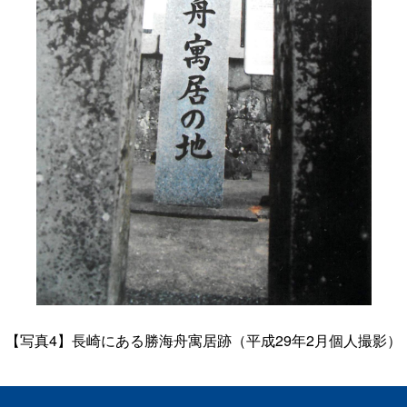
【写真4】
長崎にある勝海舟寓居跡（平成
29
年
2
月
個人撮影）