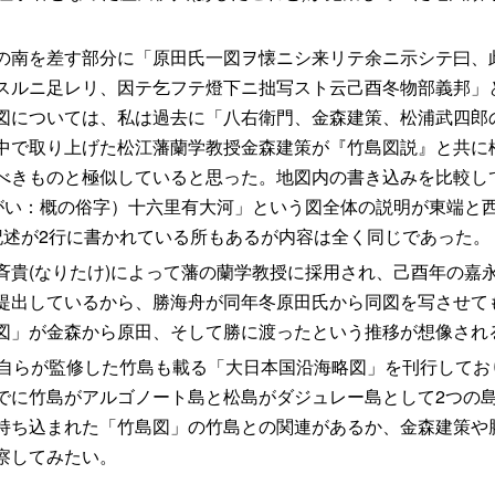
南を差す部分に「原田氏一図ヲ懐ニシ来リテ余ニ示シテ曰、
スルニ足レリ、因テ乞フテ燈下ニ拙写スト云己酉冬物部義邦」
図については、私は過去に「八右衛門、金森建策、松浦武四郎
中で取り上げた松江藩蘭学教授金森建策が『竹島図説』と共に
べきものと極似していると思った。地図内の書き込みを比較し
がい：概の俗字）十六里有大河」という図全体の説明が東端と
記述が2行に書かれている所もあるが内容は全く同じであった。
(なりたけ)によって藩の蘭学教授に採用され、己酉年の嘉永2
提出しているから、勝海舟が同年冬原田氏から同図を写させて
図」が金森から原田、そして勝に渡ったという推移が想像され
)年自らが監修した竹島も載る「大日本国沿海略図」を刊行して
でに竹島がアルゴノート島と松島がダジュレー島として2つの
持ち込まれた「竹島図」の竹島との関連があるか、金森建策や
察してみたい。