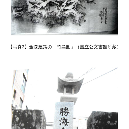
【写真3】金森建策の「竹島図」（
国立公文書館所蔵）