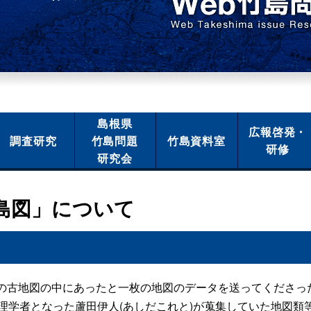
島根県
広報啓発・
調査研究
竹島問題
竹島資料室
研修
研究会
島図」について
古地図の中にあったと一枚の地図のデータを送ってくださっ
地理学者となった蘆田伊人(あしだこれと)が蒐集していた地図類