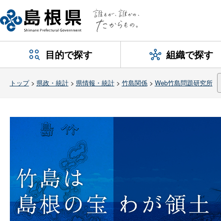
目的で探す
組織で探す
トップ
>
県政・統計
>
県情報・統計
>
竹島関係
>
Web竹島問題研究所