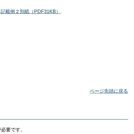
・
記載例２別紙（PDF31KB）
ページ先頭に戻る
が必要です。