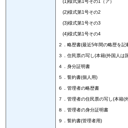
(1)様式第1号その1（ア）
(2)様式第1号その2
(3)様式第1号その3
(4)様式第1号その4
２．略歴書(最近5年間の略歴を記
３．住民票の写し(本籍(外国人は
４．身分証明書
５．誓約書(個人用)
６．管理者の略歴書
７．管理者の住民票の写し(本籍(
８．管理者の身分証明書
９．誓約書(管理者用)