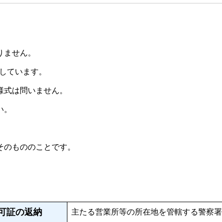
りません。
供しています。
様式は問いません。
い。
そのもののことです。
可証の返納
主たる営業所等の所在地を管轄する警察署