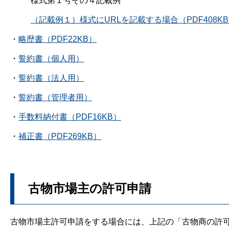
様式第１号その４記載例
（記載例１）様式にURLを記載する場合（PDF408K
・
略歴書（PDF22KB）
・
誓約書（個人用）
・
誓約書（法人用）
・
誓約書（管理者用）
・
手数料納付書（PDF16KB）
・
補正書（PDF269KB）
古物市場主の許可申請
古物市場主許可申請をする場合には、上記の「古物商の許