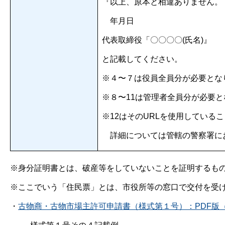
『以上、原本と相違ありません。
年月日
代表取締役「〇〇〇〇(氏名)』
と記載してください。
※４〜７は役員全員分が必要とな
※８〜11は管理者全員分が必要
※12はそのURLを使用してい
詳細については管轄の警察署に
※身分証明書とは、破産等をしていないことを証明するも
※ここでいう「住民票」とは、市役所等の窓口で交付を受
・
古物商・古物市場主許可申請書（様式第１号）：PDF版（6