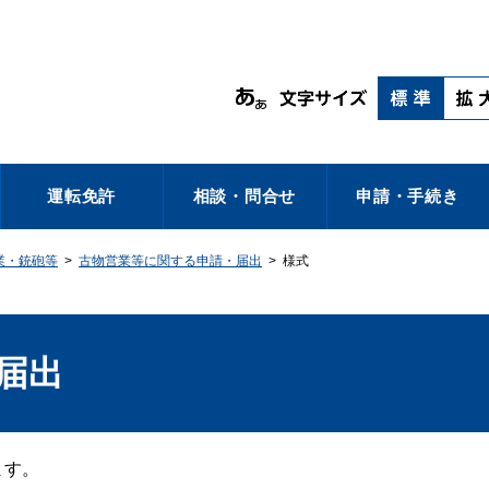
運転免許
相談・問合せ
申請・手続き
業・銃砲等
>
古物営業等に関する申請・届出
>
様式
届出
ます。