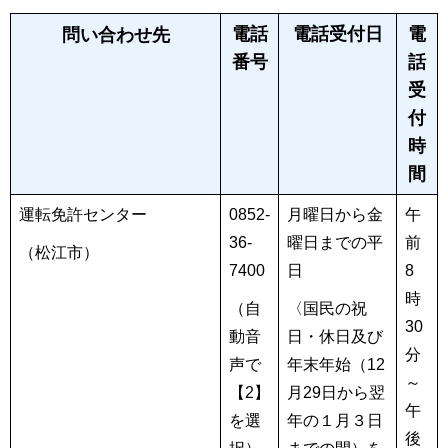
電話
電話受付日
電
問い合わせ先
番号
話
受
付
時
間
運転免許センター
0852-
月曜日から金
午
36-
曜日までの平
前
（松江市）
7400
日
8
時
（自
〈国民の祝
30
動音
日・休日及び
分
声で
年末年始（12
～
【2】
月29日から翌
午
を選
年の１月３日
後