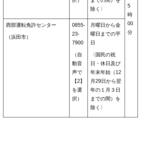
択）
までの間）を
5
除く〉
時
00
西部運転免許センター
0855-
月曜日から金
分
23-
曜日までの平
（浜田市）
7900
日
（自
〈国民の祝
動音
日・休日及び
声で
年末年始（12
【2】
月29日から翌
を選
年の１月３日
択）
までの間）を
除く〉