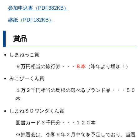
参加申込書（PDF382KB）
継紙（PDF182KB）
賞品
しまねっこ賞
９万円相当の旅行券・・・
８本
（昨年より増加！）
みこぴーくん賞
１万２千円相当の島根の選べるブランド品・・・５０
本
しまねＳＤワンダくん賞
図書カード３千円分・・・１２０本
※抽選会は、令和９年２月中旬を予定しており、当選