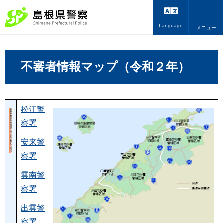
Language
メニュー
不審者情報マップ（令和２年）
令和２年中の不審者情報マップ
松江警
察署
安来警
察署
雲南警
察署
出雲警
察署