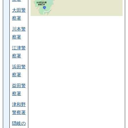
大田警
察署
川本警
察署
江津警
察署
浜田警
察署
益田警
察署
津和野
警察署
隠岐の