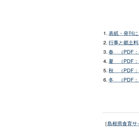
表紙・発刊に
行事と郷土料理
春
（PDF：
夏
（PDF：
秋
（PDF：
冬
（PDF：
［
島根県食育サ