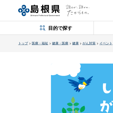
目的で探す
トップ
>
医療・福祉
>
健康・医療
>
健康
>
がん対策
>
イベント