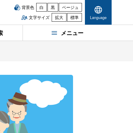
背景色
白
黒
ベージュ
文字サイズ
拡大
標準
Language
索
メニュー