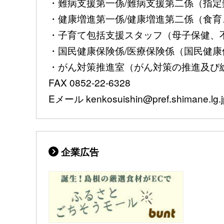
・難病支援第一係/難病支援第二係（指定難病
・健康増進第一係/健康増進第二係（食育、
・子育て包括支援スタッフ（母子保健、不妊治
・国民健康保険係/医療保険係（国民健康保険
・がん対策推進室（がん対策の推進及び総合調
FAX 0852-22-6328
Eメール kenkosuishin@pref.shimane.lg.j
企業広告