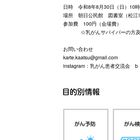
日
時
令和8年8月30日（日）10時
場
所
朝日公民
館
図書室（松江
参加
費
100円（会場費）
☆乳がんサバイバーの方及
お問い合わせ
karte.kaatsu@gmail.com
instagram：乳がん患者交流
会