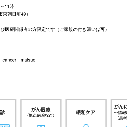
～11時
市東朝日町49）
び医療関係者の方限定です（ご家族の付き添いは可）
b
cance
r
matsue