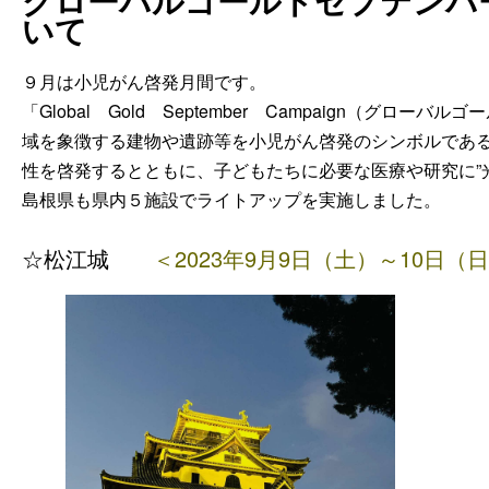
グローバルゴールドセプテンバー
いて
９月は小児がん啓発月間です。
「Globa
l
Gol
d
Septembe
r
Campaign（グローバ
域を象徴する建物や遺跡等を小児がん啓発のシンボルであ
性を啓発するとともに、子どもたちに必要な医療や研究に”
島根県も県内５施設でライトアップを実施しました。
☆松江
城
＜2023年9月9日（土）～10日（日