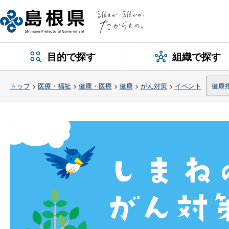
目的で探す
組織で探す
トップ
>
医療・福祉
>
健康・医療
>
健康
>
がん対策
>
イベント
健康