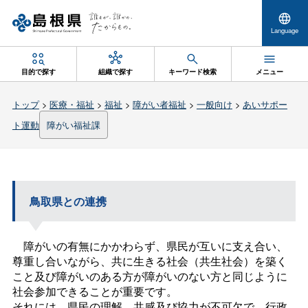
Language
目的で探す
組織で探す
キーワード検索
メニュー
トップ
>
医療・福祉
>
福祉
>
障がい者福祉
>
一般向け
>
あいサポー
ト運動
障がい福祉課
鳥取県との連携
障がいの有無にかかわらず、県民が互いに支え合い、
尊重し合いながら、共に生きる社会（共生社会）を築く
こと及び障がいのある方が障がいのない方と同じように
社会参加できることが重要です。
それには、県民の理解、共感及び協力が不可欠で、行政