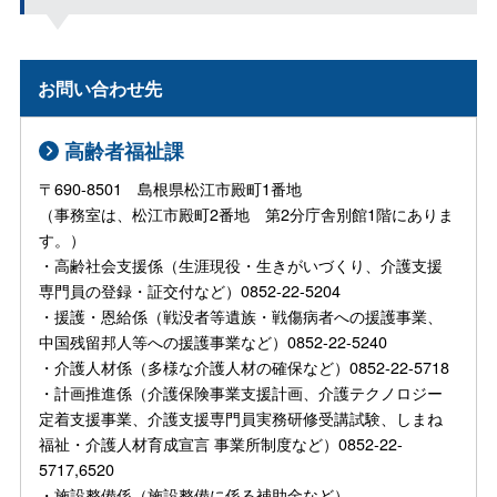
お問い合わせ先
高齢者福祉課
〒690-8501 島根県松江市殿町1番地
（事務室は、松江市殿町2番地 第2分庁舎別館1階にありま
す。）
・高齢社会支援係（生涯現役・生きがいづくり、介護支援
専門員の登録・証交付など）0852-22-5204
・援護・恩給係（戦没者等遺族・戦傷病者への援護事業、
中国残留邦人等への援護事業など）0852-22-5240
・介護人材係（多様な介護人材の確保など）0852-22-5718
・計画推進係（介護保険事業支援計画、介護テクノロジー
定着支援事業、介護支援専門員実務研修受講試験、しまね
福祉・介護人材育成宣言 事業所制度など）0852-22-
5717,6520
・施設整備係（施設整備に係る補助金など）