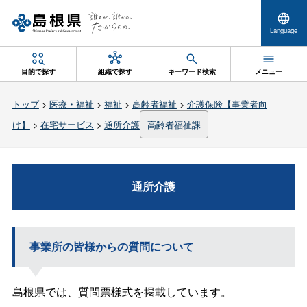
Language
目的で探す
組織で探す
キーワード検索
メニュー
トップ
>
医療・福祉
>
福祉
>
高齢者福祉
>
介護保険【事業者向
け】
>
在宅サービス
>
通所介護
高齢者福祉課
通所介護
事業所の皆様からの質問について
島根県では、質問票様式を掲載しています。