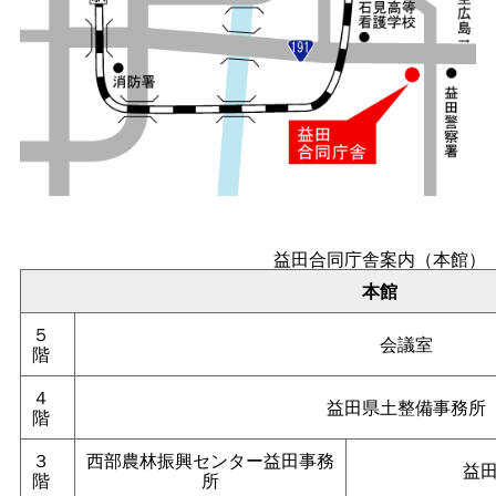
益田合同庁舎案内（本館）
本館
５
会議室
階
４
益田県土整備事務所
階
３
西部農林振興センター益田事務
益
階
所