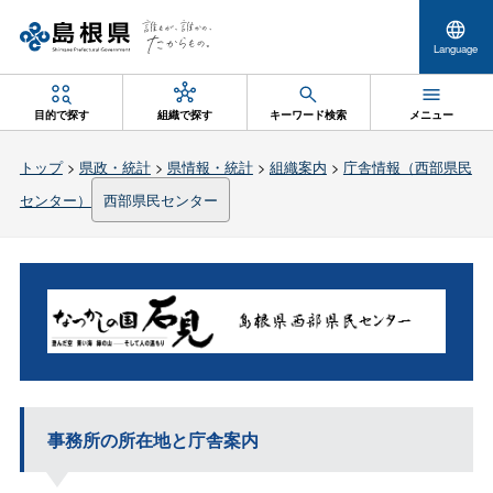
Language
目的で探す
組織で探す
キーワード検索
メニュー
トップ
>
県政・統計
>
県情報・統計
>
組織案内
>
庁舎情報（西部県民
センター）
西部県民センター
事務所の所在地と庁舎案内