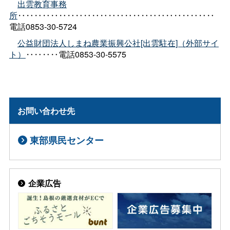
出雲教育事務
所
‥‥‥‥‥‥‥‥‥‥‥‥‥‥‥‥‥‥‥‥‥‥‥‥
電話0853-30-5724
公益財団法人しまね農業振興公社[出雲駐在]（外部サイ
ト）
‥‥‥‥電話0853-30-5575
お問い合わせ先
東部県民センター
企業広告