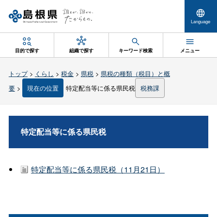
Language
目的で探す
組織で探す
キーワード検索
メニュー
トップ
>
くらし
>
税金
>
県税
>
県税の種類（税目）と概
要
>
現在の位置
特定配当等に係る県民税
税務課
特定配当等に係る県民税
特定配当等に係る県民税（11月21日）