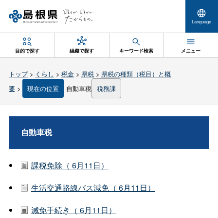
Language
目的で探す
組織で探す
キーワード検索
メニュー
トップ
>
くらし
>
税金
>
県税
>
県税の種類（税目）と概
要
>
現在の位置
自動車税
税務課
自動車税
課税免除（ 6月11日）
生活交通路線バス減免（ 6月11日）
減免手続き（ 6月11日）