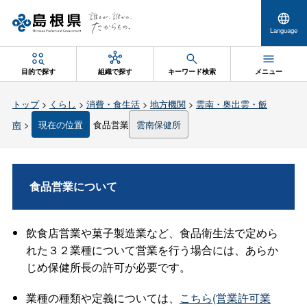
Language
目的で探す
組織で探す
キーワード検索
メニュー
トップ
>
くらし
>
消費・食生活
>
地方機関
>
雲南・奥出雲・飯
南
>
現在の位置
食品営業
雲南保健所
食品営業について
飲食店営業や菓子製造業など、食品衛生法で定めら
れた３２業種について営業を行う場合には、あらか
じめ保健所長の許可が必要です。
業種の種類や定義については、
こちら(営業許可業