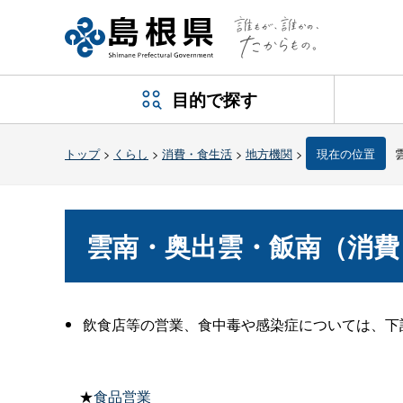
目的で探す
トップ
>
くらし
>
消費・食生活
>
地方機関
>
現在の位置
雲南・奥出雲・飯南（消費
飲食店等の営業、食中毒や感染症については、下
★
食品営業