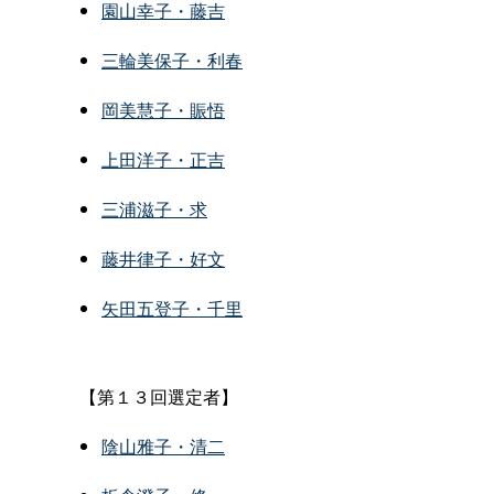
園山幸子・藤吉
三輪美保子・利春
岡美慧子・賑悟
上田洋子・正吉
三浦滋子・求
藤井律子・好文
矢田五登子・千里
【第１３回選定者】
陰山雅子・清二