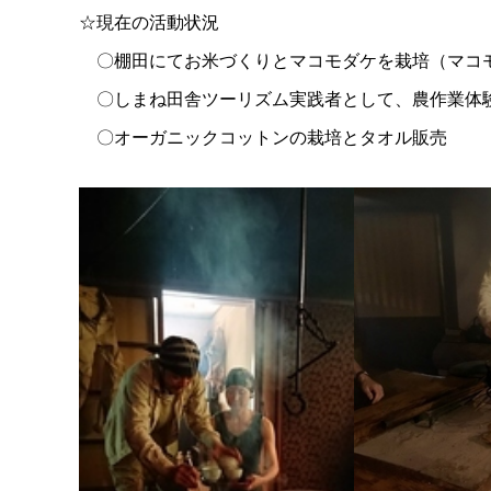
☆現在の活動状況
〇棚田にてお米づくりとマコモダケを栽培（マコ
〇しまね田舎ツーリズム実践者として、農作業体験
〇オーガニックコットンの栽培とタオル販売