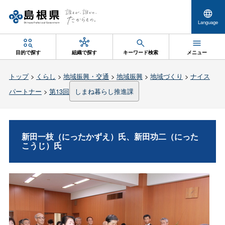
Language
目的で探す
組織で探す
キーワード検索
メニュー
トップ
>
くらし
>
地域振興・交通
>
地域振興
>
地域づくり
>
ナイス
パートナー
>
第13回
しまね暮らし推進課
新田一枝（にったかずえ）氏、新田功二（にった
こうじ）氏