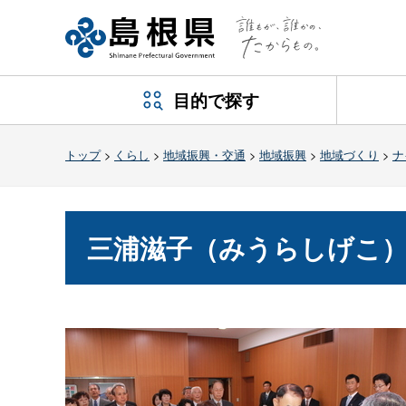
目的で探す
トップ
>
くらし
>
地域振興・交通
>
地域振興
>
地域づくり
>
ナ
三浦滋子（みうらしげこ