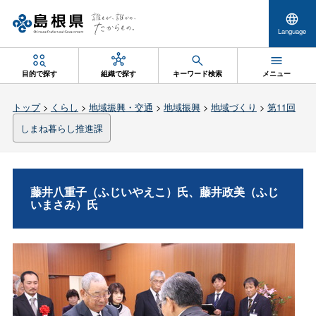
Language
目的で探す
組織で探す
キーワード検索
メニュー
トップ
>
くらし
>
地域振興・交通
>
地域振興
>
地域づくり
>
第11回
しまね暮らし推進課
藤井八重子（ふじいやえこ）氏、藤井政美（ふじ
いまさみ）氏