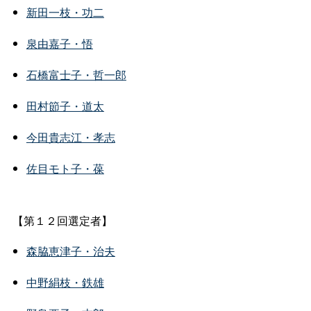
新田一枝・功二
泉由嘉子・悟
石橋富士子・哲一郎
田村節子・道太
今田貴志江・孝志
佐目モト子・葆
【第１２回選定者】
森脇恵津子・治夫
中野絹枝・鉄雄