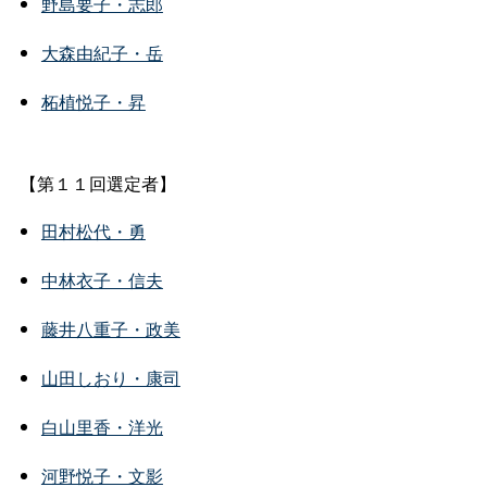
野島要子・志郎
大森由紀子・岳
柘植悦子・昇
【第１１回選定者】
田村松代・勇
中林衣子・信夫
藤井八重子・政美
山田しおり・康司
白山里香・洋光
河野悦子・文影