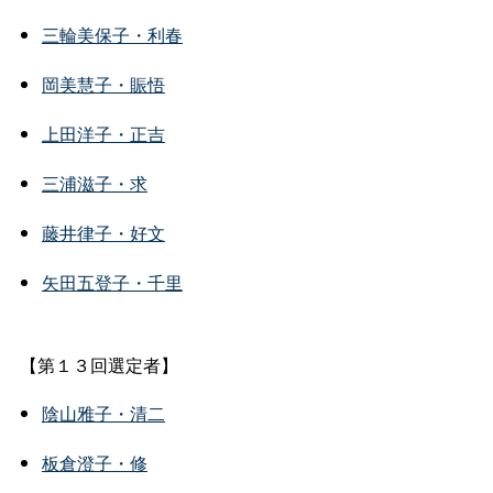
三輪美保子・利春
岡美慧子・賑悟
上田洋子・正吉
三浦滋子・求
藤井律子・好文
矢田五登子・千里
【第１３回選定者】
陰山雅子・清二
板倉澄子・修