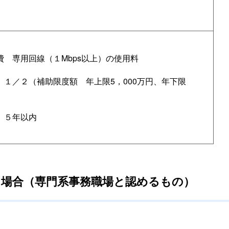
費
専用回線（１Mbps以上）の使用料
等
１／２（補助限度
額
年上限5，000万円、年下限
間
５年以内
る場合（専門系事務職場と認めるもの）