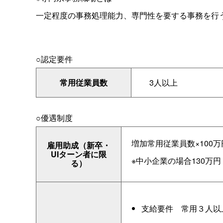
一定程度の事務処理能力、専門性を要する事務を行
○認定要件
常用従業員数
3人以上
○優遇制度
増加常用従業員数×100万
雇用助成（新卒・
UIターン者に限
※中小企業の場合130万円
る）
支給要
件
常用３人以