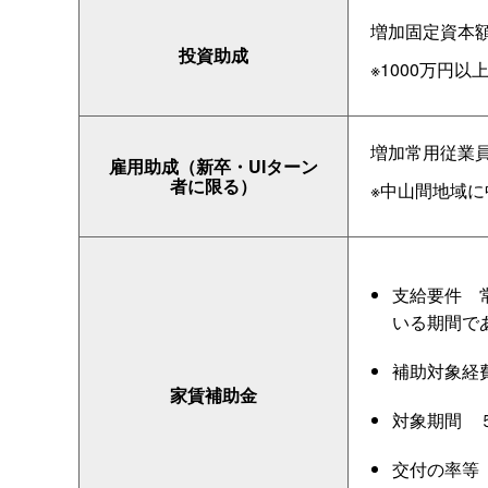
増加固定資本額（
投資助成
※1000万円
増加常用従業員
雇用助成（新卒・UIターン
者に限る）
※中山間地域に
支給要
件
いる期間で
補助対象経
家賃補助金
対象期
間
交付の率