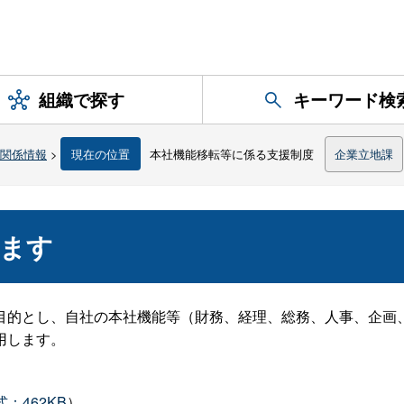
組織で探す
キーワード検
関係情報
>
現在の位置
本社機能移転等に係る支援制度
企業立地課
します
目的とし、自社の本社機能等（財務、経理、総務、人事、企画
用します。
：462KB
）