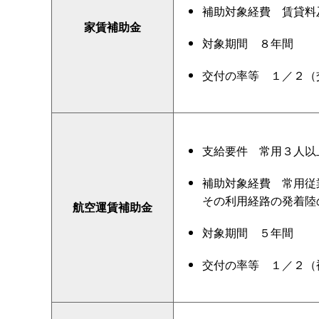
補助対象経
費
賃貸料
家賃補助金
対象期
間
８年間
交付の率
等
１／２（
支給要
件
常用３人以
補助対象経
費
常用従
その利用経路の発着陸
航空運賃補助金
対象期
間
５年間
交付の率
等
１／２（