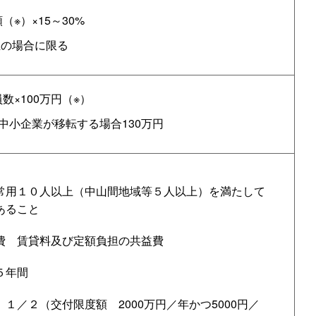
※）×15～30%
以上の場合に限る
数×100万円（※）
中小企業が移転する場合130万円
常用１０人以上（中山間地域等５人以上）を満たして
あること
費
賃貸料及び定額負担の共益費
５年間
等
１／２（交付限度
額
2000万円／年かつ5000円／